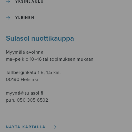
YKSINLAULU
YLEINEN
Sulasol nuottikauppa
Myymälä avoinna
ma–pe klo 10–16 tai sopimuksen mukaan
Tallberginkatu 1 B, 1,5 krs.
00180 Helsinki
myynti@sulasol.fi
puh. 050 305 6502
NÄYTÄ KARTALLA