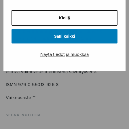
vuotisjuhlakonserttiin. Kantaesitys Helsingin
Ritarihuoneella 12.3.2022: WiOL, joht. Riku Laurikka.
Kiellä
Sävellysvuosi 2019.
Osat
: 1. Kevät liukui yli jään * 2. Fransiskus * 3.
Salli kaikki
Köyhyyteni * 4. Tuuli toi lahjoja * 5. Onni
Runot:
Eila Kivikk’aho (1921-2004)
Näytä tiedot ja muokkaa
Kukin osa on myös itsenäinen teos, joka voidaan
esittää valinnaisesti erillisenä sävellyksenä.
ISMN 979-0-55013-926-8
Vaikeusaste **
SELAA NUOTTIA