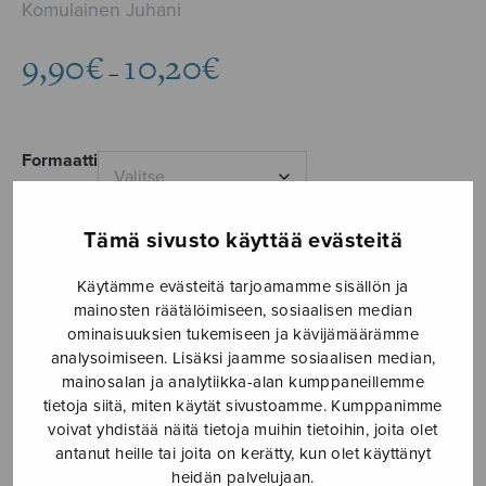
Komulainen Juhani
Hintaluokka:
9,90
€
10,20
€
–
9,90€
-
10,20€
Formaatti
Tämä sivusto käyttää evästeitä
Kevät
Käytämme evästeitä tarjoamamme sisällön ja
LISÄÄ
-
OSTOSKORIIN
mainosten räätälöimiseen, sosiaalisen median
laulusarja
ominaisuuksien tukemiseen ja kävijämäärämme
sekakuorolle
analysoimiseen. Lisäksi jaamme sosiaalisen median,
Tuotetunnus (SKU):
S2926
mainosalan ja analytiikka-alan kumppaneillemme
määrä
tietoja siitä, miten käytät sivustoamme. Kumppanimme
voivat yhdistää näitä tietoja muihin tietoihin, joita olet
KUVAUS
antanut heille tai joita on kerätty, kun olet käyttänyt
heidän palvelujaan.
Tilausteos Wiipurilaisen Osakunnan Laulajien 90-