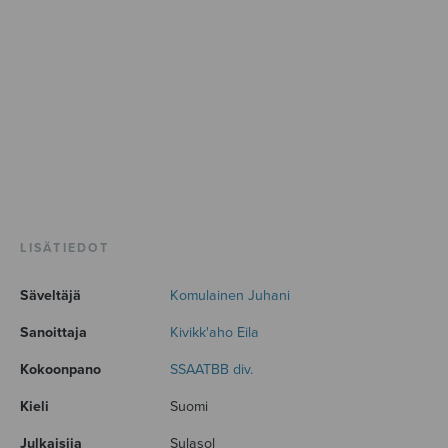
LISÄTIEDOT
Säveltäjä
Komulainen Juhani
Sanoittaja
Kivikk'aho Eila
Kokoonpano
SSAATBB div.
Kieli
Suomi
Julkaisija
Sulasol