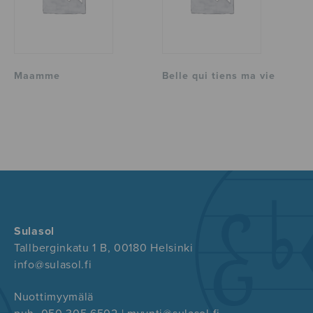
Maamme
Belle qui tiens ma vie
Sulasol
Tallberginkatu 1 B, 00180 Helsinki
info@sulasol.fi
Nuottimyymälä