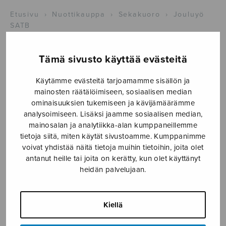
Etusivu
›
Nuottikauppa
›
Sekakuoro
›
Jouluyö
SATB
Tämä sivusto käyttää evästeitä
Käytämme evästeitä tarjoamamme sisällön ja
mainosten räätälöimiseen, sosiaalisen median
ominaisuuksien tukemiseen ja kävijämäärämme
analysoimiseen. Lisäksi jaamme sosiaalisen median,
mainosalan ja analytiikka-alan kumppaneillemme
tietoja siitä, miten käytät sivustoamme. Kumppanimme
Jouluyö SATB
voivat yhdistää näitä tietoja muihin tietoihin, joita olet
antanut heille tai joita on kerätty, kun olet käyttänyt
Hilander Marja-Liisa
heidän palvelujaan.
3,60
€
Kiellä
Jouluyö