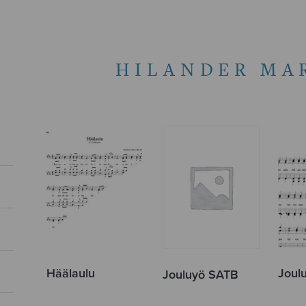
HILANDER MAR
Häälaulu
Joul
Jouluyö SATB