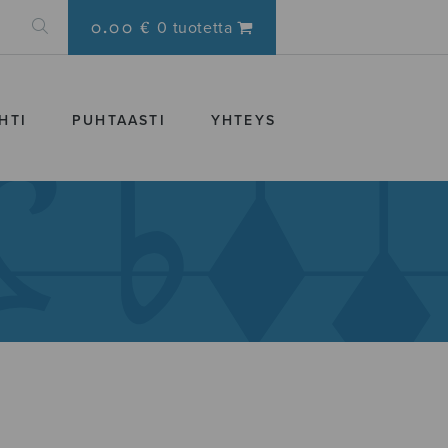
0.00 €
0 tuotetta
HTI
PUHTAASTI
YHTEYS