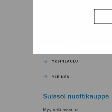
SEKAKUORO
SOITINKOULUT JA OPPAAT
SOITINMUSIIKKI
YKSINLAULU
YLEINEN
Sulasol nuottikauppa
Myymälä avoinna