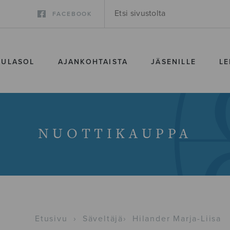
FACEBOOK
SULASOL
AJANKOHTAISTA
JÄSENILLE
LE
NUOTTIKAUPPA
Etusivu
›
Säveltäjä
›
Hilander Marja-Liisa