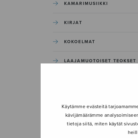
KAMARIMUSIIKKI
KIRJAT
KOKOELMAT
LAAJAMUOTOISET TEOKSET
LASTENMUSIIKKI
MIESKUORO
Käytämme evästeitä tarjoamamme s
kävijämäärämme analysoimiseen.
MUUT
tietoja siitä, miten käytät siv
heil
NÄYTTÄMÖTEOKSET