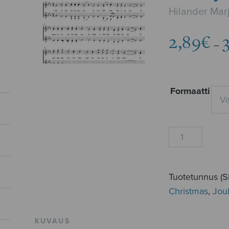
Hilander Marj
2,89
€
–
Formaatti
Jouluyö
SSAA
määrä
Tuotetunnus (
Christmas
,
Jou
KUVAUS