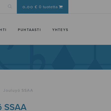
0.00 €
0 tuotetta
HTI
PUHTAASTI
YHTEYS
›
Jouluyö SSAA
ö SSAA