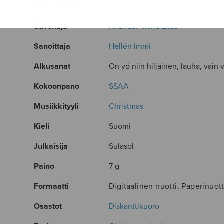
LISÄTIEDOT
Säveltäjä
Hilander Marja-Liisa
Sanoittaja
Hellén Immi
Alkusanat
On yö niin hiljainen, lauha, vain 
Kokoonpano
SSAA
Musiikkityyli
Christmas
Kieli
Suomi
Julkaisija
Sulasol
Paino
7 g
Formaatti
Digitaalinen nuotti, Paperinuott
Osastot
Diskanttikuoro