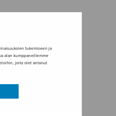
inaisuuksien tukemiseen ja
ikka-alan kumppaneillemme
toihin, joita olet antanut