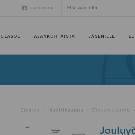
FACEBOOK
SULASOL
AJANKOHTAISTA
JÄSENILLE
LE
Etusivu
›
Nuottikauppa
›
Diskanttikuoro
Jouluy