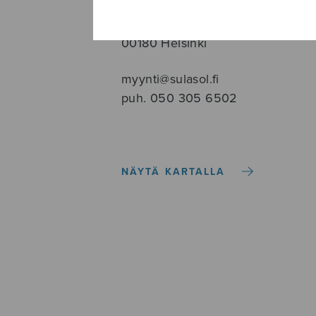
Tallberginkatu 1 B, 1,5 krs.
00180 Helsinki
myynti@sulasol.fi
puh. 050 305 6502
NÄYTÄ KARTALLA