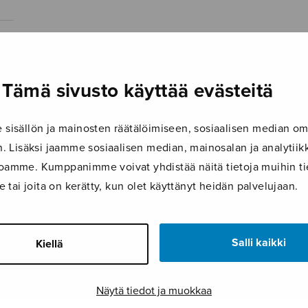
Tämä sivusto käyttää evästeitä
isällön ja mainosten räätälöimiseen, sosiaalisen median om
 Lisäksi jaamme sosiaalisen median, mainosalan ja analyti
ustoamme. Kumppanimme voivat yhdistää näitä tietoja muihin tie
le tai joita on kerätty, kun olet käyttänyt heidän palvelujaan.
Salli kaikki
Kiellä
Näytä tiedot ja muokkaa