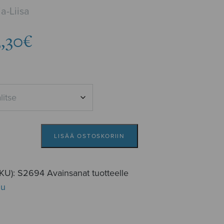
a-Liisa
Hintaluokka:
3,30
€
2,89€
-
3,30€
LISÄÄ OSTOSKORIIN
SKU):
S2694
Avainsanat tuotteelle
lu