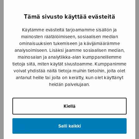
Etusivu
›
Nuottikauppa
›
Sekakuoro
›
Joulupuu
Tämä sivusto käyttää evästeitä
on rakennettu
Käytämme evästeitä tarjoamamme sisällön ja
mainosten räätälöimiseen, sosiaalisen median
ominaisuuksien tukemiseen ja kävijämäärämme
analysoimiseen. Lisäksi jaamme sosiaalisen median,
mainosalan ja analytiikka-alan kumppaneillemme
tietoja siitä, miten käytät sivustoamme. Kumppanimme
voivat yhdistää näitä tietoja muihin tietoihin, joita olet
antanut heille tai joita on kerätty, kun olet käyttänyt
heidän palvelujaan.
Joulupuu on
rakennettu
Kiellä
trad./Suomi
3,50
€
Salli kaikki