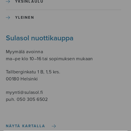
YKSINLAULU
YLEINEN
Sulasol nuottikauppa
Myymälä avoinna
ma–pe klo 10–16 tai sopimuksen mukaan
Tallberginkatu 1 B, 1,5 krs.
00180 Helsinki
myynti@sulasol.fi
puh. 050 305 6502
NÄYTÄ KARTALLA