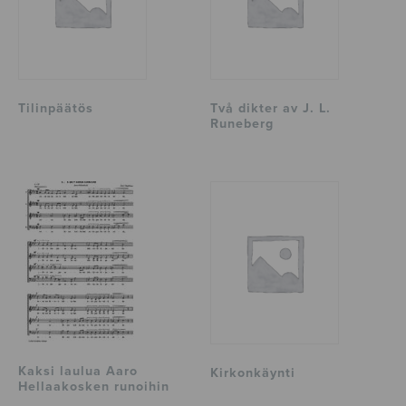
Tilinpäätös
Två dikter av J. L.
Runeberg
Kaksi laulua Aaro
Kirkonkäynti
Hellaakosken runoihin