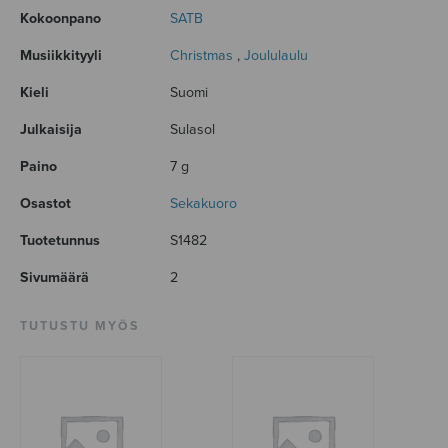
Kokoonpano
SATB
Musiikkityyli
Christmas
,
Joululaulu
Kieli
Suomi
Julkaisija
Sulasol
Paino
7 g
Osastot
Sekakuoro
Tuotetunnus
S1482
Sivumäärä
2
TUTUSTU MYÖS