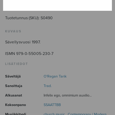
määrä
LISÄÄ OSTOSKORIIN
Tuotetunnus (SKU):
S0490
KUVAUS
Sävellysvuosi 1997.
ISMN 979-0-55005-230-7
LISÄTIEDOT
Säveltäjä
O'Regan Tarik
Sanoittaja
Trad.
Alkusanat
Infelix ego, omnimium auxilio...
Kokoonpano
SSAATTBB
Musiikkityyli
church music
,
Contemporary / Modern