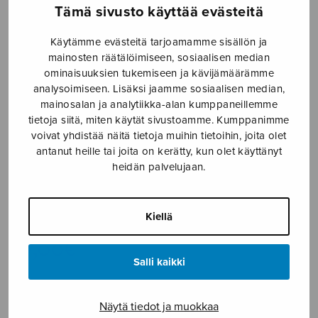
Tämä sivusto käyttää evästeitä
Etusivu
›
Nuottikauppa
›
Sekakuoro
›
Infelix ego
Käytämme evästeitä tarjoamamme sisällön ja
mainosten räätälöimiseen, sosiaalisen median
ominaisuuksien tukemiseen ja kävijämäärämme
analysoimiseen. Lisäksi jaamme sosiaalisen median,
mainosalan ja analytiikka-alan kumppaneillemme
tietoja siitä, miten käytät sivustoamme. Kumppanimme
voivat yhdistää näitä tietoja muihin tietoihin, joita olet
antanut heille tai joita on kerätty, kun olet käyttänyt
heidän palvelujaan.
Infelix ego
O'Regan Tarik
Kiellä
17,00
€
Salli kaikki
Infelix
ego
Näytä tiedot ja muokkaa