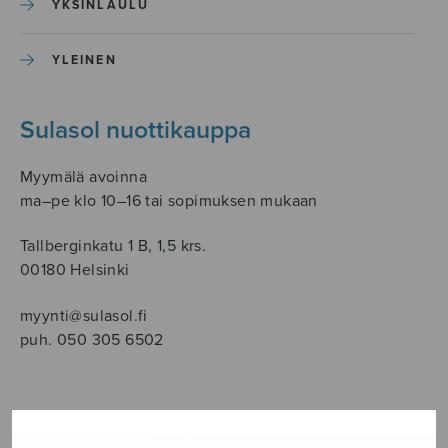
YKSINLAULU
YLEINEN
Sulasol nuottikauppa
Myymälä avoinna
ma–pe klo 10–16 tai sopimuksen mukaan
Tallberginkatu 1 B, 1,5 krs.
00180 Helsinki
myynti@sulasol.fi
puh. 050 305 6502
NÄYTÄ KARTALLA