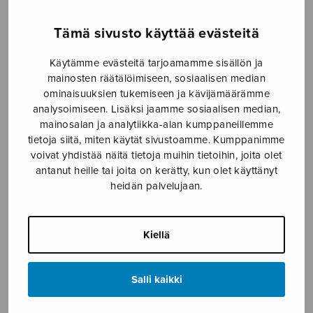
Etusivu
›
Nuottikauppa
›
Mieskuoro
›
Hyvästit
Tämä sivusto käyttää evästeitä
veteraaniveljelle
Käytämme evästeitä tarjoamamme sisällön ja
mainosten räätälöimiseen, sosiaalisen median
ominaisuuksien tukemiseen ja kävijämäärämme
analysoimiseen. Lisäksi jaamme sosiaalisen median,
mainosalan ja analytiikka-alan kumppaneillemme
tietoja siitä, miten käytät sivustoamme. Kumppanimme
voivat yhdistää näitä tietoja muihin tietoihin, joita olet
antanut heille tai joita on kerätty, kun olet käyttänyt
heidän palvelujaan.
Hyvästit
veteraaniveljelle
Kiellä
Paakkunainen Ritva
4,30
€
Salli kaikki