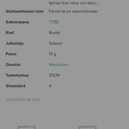
fjärran från nära och kära...
Vaihtoehtoinen nimi
Farväl till en veteranbroder
Kokoonpano
TTBB
Kieli
Ruotsi
Julkaisija
Sulasol
Paino
13 g
Osastot
Mieskuoro
Tuotetunnus
S1234
Sivumäärä
4
TUTUSTU MYÖS