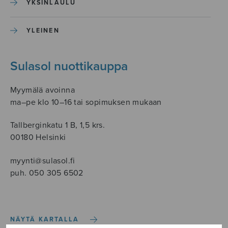
YKSINLAULU
YLEINEN
Sulasol nuottikauppa
Myymälä avoinna
ma–pe klo 10–16 tai sopimuksen mukaan
Tallberginkatu 1 B, 1,5 krs.
00180 Helsinki
myynti@sulasol.fi
puh. 050 305 6502
NÄYTÄ KARTALLA