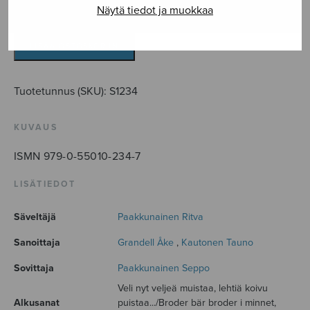
Näytä tiedot ja muokkaa
Hyvästit
veteraaniveljelle
määrä
LISÄÄ OSTOSKORIIN
Tuotetunnus (SKU):
S1234
KUVAUS
ISMN 979-0-55010-234-7
LISÄTIEDOT
Säveltäjä
Paakkunainen Ritva
Sanoittaja
Grandell Åke
,
Kautonen Tauno
Sovittaja
Paakkunainen Seppo
Veli nyt veljeä muistaa, lehtiä koivu
Alkusanat
puistaa.../Broder bär broder i minnet,