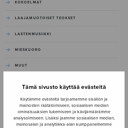
KOKOELMAT
LAAJAMUOTOISET TEOKSET
LASTENMUSIIKKI
MIESKUORO
MUUT
NÄYTTÄMÖTEOKSET
Tämä sivusto käyttää evästeitä
SEKAKUORO
Käytämme evästeitä tarjoamamme sisällön ja
mainosten räätälöimiseen, sosiaalisen median
ominaisuuksien tukemiseen ja kävijämäärämme
SOITINKOULUT JA OPPAAT
analysoimiseen. Lisäksi jaamme sosiaalisen median,
mainosalan ja analytiikka-alan kumppaneillemme