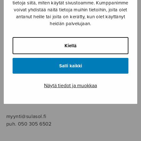
SOITINMUSIIKKI
tietoja siitä, miten käytät sivustoamme. Kumppanimme
voivat yhdistää näitä tietoja muihin tietoihin, joita olet
antanut heille tai joita on kerätty, kun olet käyttänyt
YKSINLAULU
heidän palvelujaan.
YLEINEN
Kiellä
Sulasol nuottikauppa
Salli kaikki
Myymälä avoinna
ma–pe klo 10–16 tai sopimuksen mukaan
Näytä tiedot ja muokkaa
Tallberginkatu 1 B, 1,5 krs.
00180 Helsinki
myynti@sulasol.fi
puh. 050 305 6502