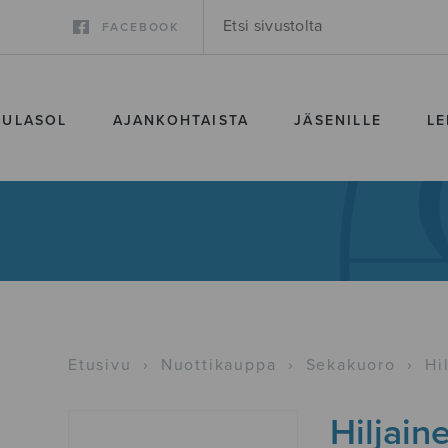
FACEBOOK
SULASOL
AJANKOHTAISTA
JÄSENILLE
LE
Etusivu
›
Nuottikauppa
›
Sekakuoro
›
Hi
Hiljain