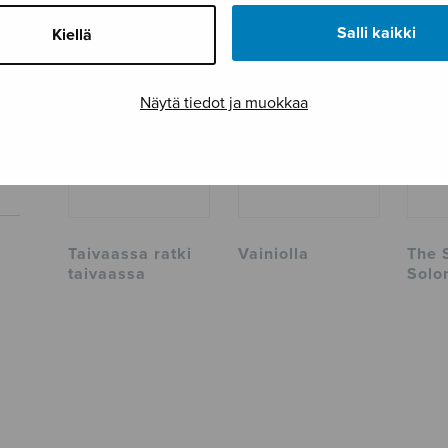
TUTUSTU MYÖS
Salli kaikki
Kiellä
Näytä tiedot ja muokkaa
Taivaassa ratki
Vainiolla
The 
taivaassa
Solo