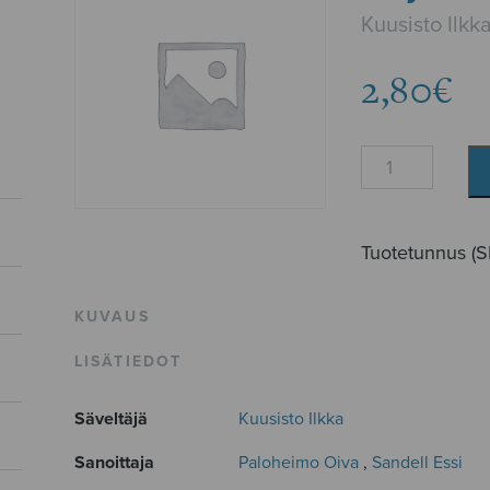
Kuusisto Ilkk
2,80
€
Hiljainen
ilta,
SATB
määrä
Tuotetunnus (
KUVAUS
LISÄTIEDOT
Säveltäjä
Kuusisto Ilkka
Sanoittaja
Paloheimo Oiva
,
Sandell Essi