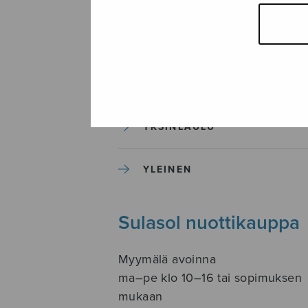
SOITINKOULUT JA OPPAAT
SOITINMUSIIKKI
YKSINLAULU
YLEINEN
Sulasol nuottikauppa
Myymälä avoinna
ma–pe klo 10–16 tai sopimuksen
mukaan