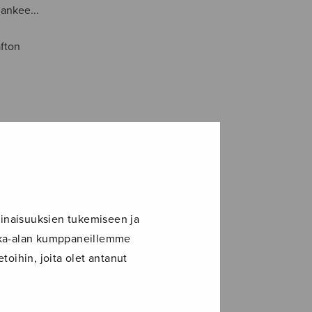
 lankee...
afton
inaisuuksien tukemiseen ja
ikka-alan kumppaneillemme
toihin, joita olet antanut