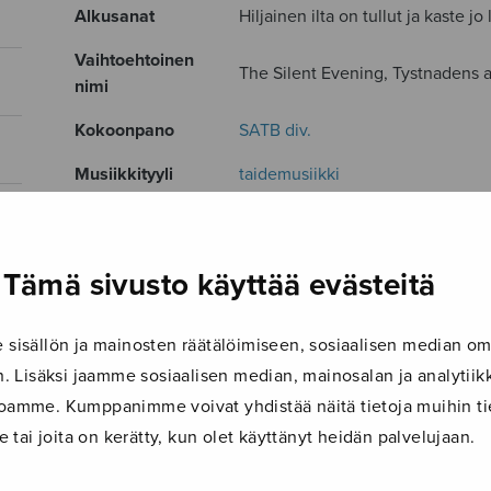
Alkusanat
Hiljainen ilta on tullut ja kaste jo
Vaihtoehtoinen
The Silent Evening, Tystnadens 
nimi
Kokoonpano
SATB div.
Musiikkityyli
taidemusiikki
Kieli
Englanti
Julkaisija
Tactus
Tämä sivusto käyttää evästeitä
Paino
13 g
isällön ja mainosten räätälöimiseen, sosiaalisen median om
Osastot
Sekakuoro
 Lisäksi jaamme sosiaalisen median, mainosalan ja analyti
Tuotetunnus
T001
ustoamme. Kumppanimme voivat yhdistää näitä tietoja muihin tie
le tai joita on kerätty, kun olet käyttänyt heidän palvelujaan.
Sivumäärä
4