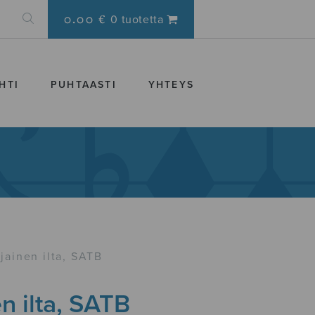
0.00 €
0 tuotetta
HTI
PUHTAASTI
YHTEYS
ljainen ilta, SATB
en ilta, SATB