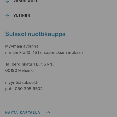
YKSINLAULU
YLEINEN
Sulasol nuottikauppa
Myymälä avoinna
ma–pe klo 10–16 tai sopimuksen mukaan
Tallberginkatu 1 B, 1,5 krs.
00180 Helsinki
myynti@sulasol.fi
puh. 050 305 6502
NÄYTÄ KARTALLA