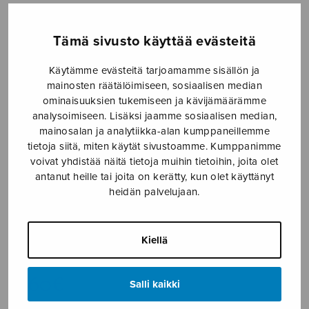
Etusivu
›
Nuottikauppa
›
Sekakuoro
›
Dans la
pénombre
Tämä sivusto käyttää evästeitä
Käytämme evästeitä tarjoamamme sisällön ja
mainosten räätälöimiseen, sosiaalisen median
ominaisuuksien tukemiseen ja kävijämäärämme
analysoimiseen. Lisäksi jaamme sosiaalisen median,
mainosalan ja analytiikka-alan kumppaneillemme
tietoja siitä, miten käytät sivustoamme. Kumppanimme
voivat yhdistää näitä tietoja muihin tietoihin, joita olet
antanut heille tai joita on kerätty, kun olet käyttänyt
Dans la
heidän palvelujaan.
pénombre
Kiellä
Fauré Gabriel
3,60
€
Salli kaikki