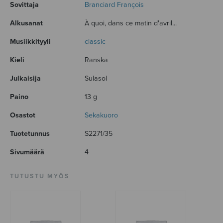
Sovittaja
Branciard François
Alkusanat
À quoi, dans ce matin d'avril...
Musiikkityyli
classic
Kieli
Ranska
Julkaisija
Sulasol
Paino
13 g
Osastot
Sekakuoro
Tuotetunnus
S2271/35
Sivumäärä
4
TUTUSTU MYÖS