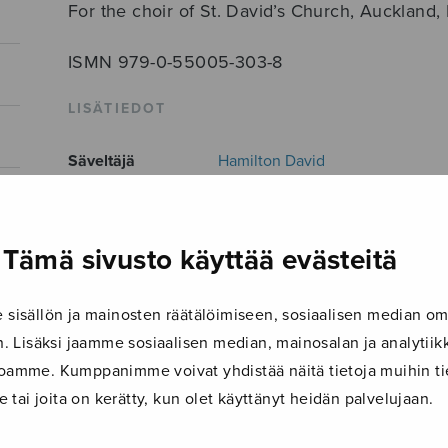
For the choir of St. David’s Church, Auckland
ISMN 979-0-55005-303-8
LISÄTIEDOT
Säveltäjä
Hamilton David
Sanoittaja
Blake William
Alkusanat
Sweet dreams form a shade...
Tämä sivusto käyttää evästeitä
Musiikkityyli
Christmas
isällön ja mainosten räätälöimiseen, sosiaalisen median om
Kieli
Englanti
 Lisäksi jaamme sosiaalisen median, mainosalan ja analyti
Julkaisija
Sulasol
ustoamme. Kumppanimme voivat yhdistää näitä tietoja muihin tie
le tai joita on kerätty, kun olet käyttänyt heidän palvelujaan.
Paino
36 g
Osastot
Sekakuoro