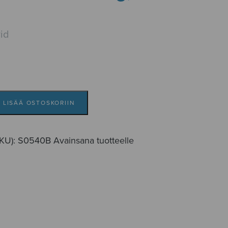
id
LISÄÄ OSTOSKORIIN
SKU):
S0540B
Avainsana tuotteelle