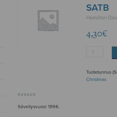
SATB
Hamilton Dav
4,30
€
Christmas
Cradle
Song,
SATB
Tuotetunnus (
määrä
Christmas
KUVAUS
Sävellysvuosi 1996.