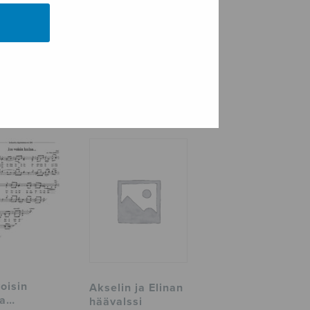
oisin
Akselin ja Elinan
aa…
häävalssi