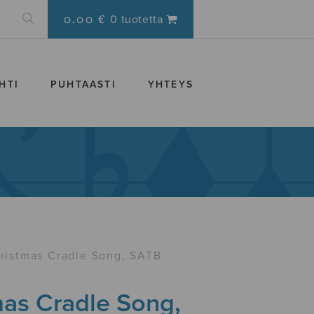
0.00 €
0 tuotetta
HTI
PUHTAASTI
YHTEYS
ristmas Cradle Song, SATB
mas Cradle Song,