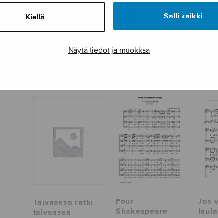
Salli kaikki
Tagit
Christmas
Kiellä
Tuotetunnus
S0540B
Näytä tiedot ja muokkaa
Sivumäärä
12
TUTUSTU MYÖS
Four
Jos v
Taivaassa ratki
Shakespeare
laul
taivaassa