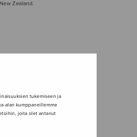
, New Zealand.
inaisuuksien tukemiseen ja
ikka-alan kumppaneillemme
toihin, joita olet antanut