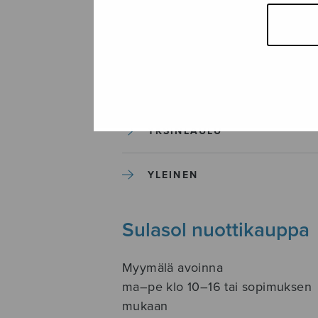
SOITINKOULUT JA OPPAAT
SOITINMUSIIKKI
YKSINLAULU
YLEINEN
Sulasol nuottikauppa
Myymälä avoinna
ma–pe klo 10–16 tai sopimuksen
mukaan