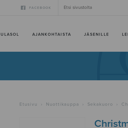
FACEBOOK
SULASOL
AJANKOHTAISTA
JÄSENILLE
LE
Etusivu
›
Nuottikauppa
›
Sekakuoro
›
Ch
Christ