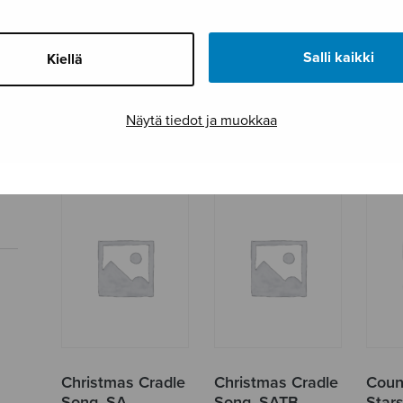
Salli kaikki
Kiellä
Be With Me Lord!
Bound for
Cali
Canaan Land
Näytä tiedot ja muokkaa
Christmas Cradle
Christmas Cradle
Coun
Song, SA
Song, SATB
Star