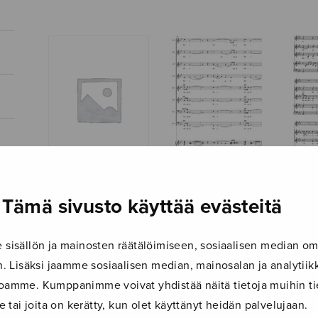
Angele Dei
Ave 
An Irish Blessing
Tämä sivusto käyttää evästeitä
isällön ja mainosten räätälöimiseen, sosiaalisen median om
 Lisäksi jaamme sosiaalisen median, mainosalan ja analyti
ustoamme. Kumppanimme voivat yhdistää näitä tietoja muihin tie
le tai joita on kerätty, kun olet käyttänyt heidän palvelujaan.