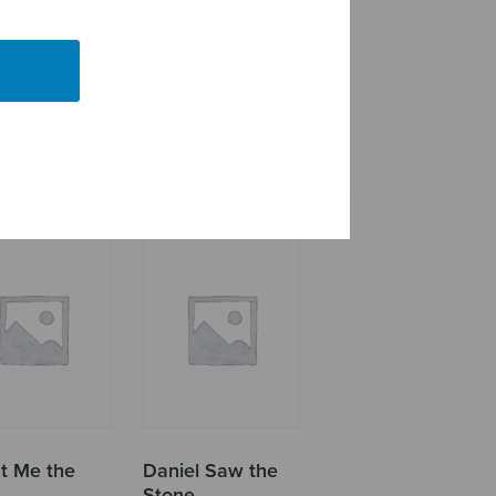
ban’s Song
Chinese Moon
t Me the
Daniel Saw the
s
Stone