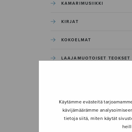
KAMARIMUSIIKKI
KIRJAT
KOKOELMAT
LAAJAMUOTOISET TEOKSET
LASTENMUSIIKKI
MIESKUORO
Käytämme evästeitä tarjoamamme s
kävijämäärämme analysoimiseen.
MUUT
tietoja siitä, miten käytät siv
heil
NÄYTTÄMÖTEOKSET