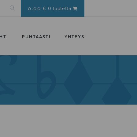
0.00 €
0 tuotetta
HTI
PUHTAASTI
YHTEYS