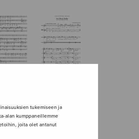
Maria
Ave maris stella
inaisuuksien tukemiseen ja
ikka-alan kumppaneillemme
toihin, joita olet antanut