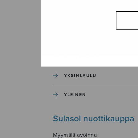
SEKAKUORO
SOITINKOULUT JA OPPAAT
SOITINMUSIIKKI
YKSINLAULU
YLEINEN
Sulasol nuottikauppa
Myymälä avoinna