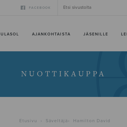
FACEBOOK
SULASOL
AJANKOHTAISTA
JÄSENILLE
LE
NUOTTIKAUPPA
Etusivu
›
Säveltäjä
›
Hamilton David