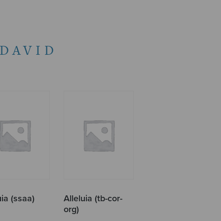
DAVID
uia (ssaa)
Alleluia (tb-cor-
org)