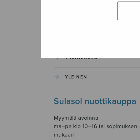
SOITINKOULUT JA OPPAAT
SOITINMUSIIKKI
YKSINLAULU
YLEINEN
Sulasol nuottikauppa
Myymälä avoinna
ma–pe klo 10–16 tai sopimuksen
mukaan