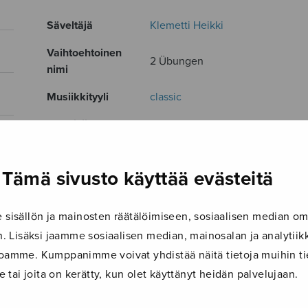
Säveltäjä
Klemetti Heikki
Vaihtoehtoinen
2 Übungen
nimi
Musiikkityyli
classic
Julkaisija
Sulasol
Paino
25 g
Tämä sivusto käyttää evästeitä
Osastot
Soitinmusiikki
Tuotetunnus
S1751
isällön ja mainosten räätälöimiseen, sosiaalisen median om
Sivumäärä
8
 Lisäksi jaamme sosiaalisen median, mainosalan ja analyti
ustoamme. Kumppanimme voivat yhdistää näitä tietoja muihin tie
TUTUSTU MYÖS
le tai joita on kerätty, kun olet käyttänyt heidän palvelujaan.