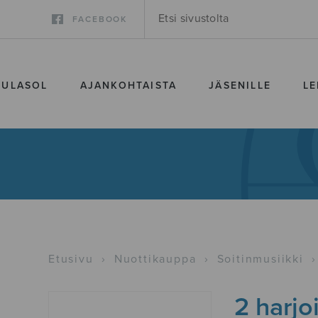
FACEBOOK
SULASOL
AJANKOHTAISTA
JÄSENILLE
LE
Etusivu
›
Nuottikauppa
›
Soitinmusiikki
›
2 harjo