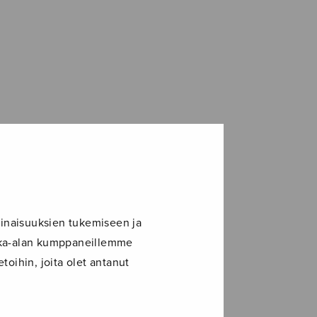
inaisuuksien tukemiseen ja
ikka-alan kumppaneillemme
toihin, joita olet antanut