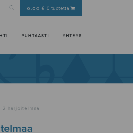
0.00 €
0 tuotetta
HTI
PUHTAASTI
YHTEYS
2 harjoitelmaa
itelmaa