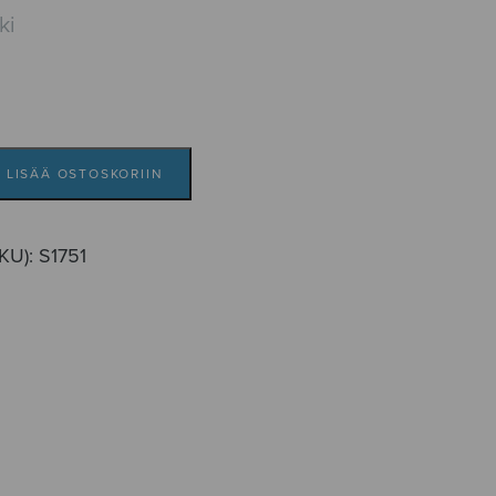
ki
LISÄÄ OSTOSKORIIN
SKU):
S1751