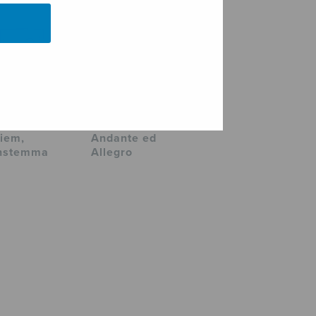
iem,
Andante ed
instemma
Allegro