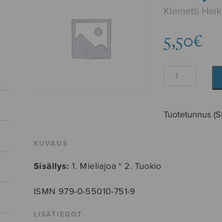
Klemetti Heik
5,50
€
2
harjoitelmaa
määrä
Tuotetunnus (
KUVAUS
Sisällys:
1. Mieliajoa * 2. Tuokio
ISMN 979-0-55010-751-9
LISÄTIEDOT