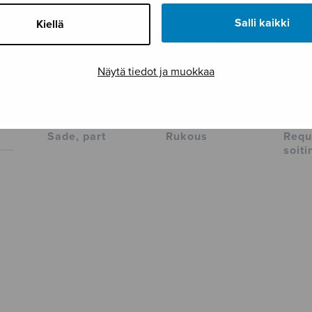
Salli kaikki
Kiellä
Näytä tiedot ja muokkaa
Sade, part
Rukous
Requ
soit