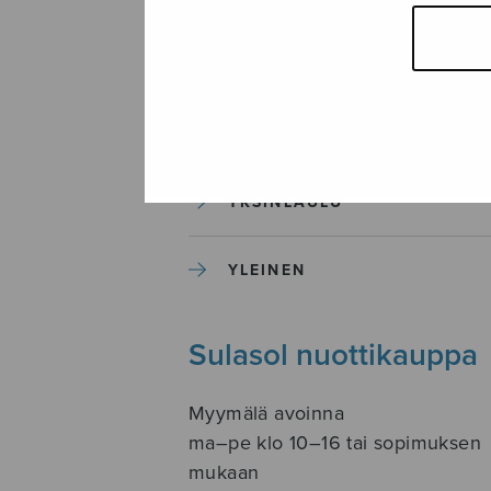
SOITINKOULUT JA OPPAAT
SOITINMUSIIKKI
YKSINLAULU
YLEINEN
Sulasol nuottikauppa
Myymälä avoinna
ma–pe klo 10–16 tai sopimuksen
mukaan