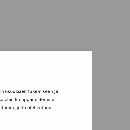
inaisuuksien tukemiseen ja
ikka-alan kumppaneillemme
toihin, joita olet antanut