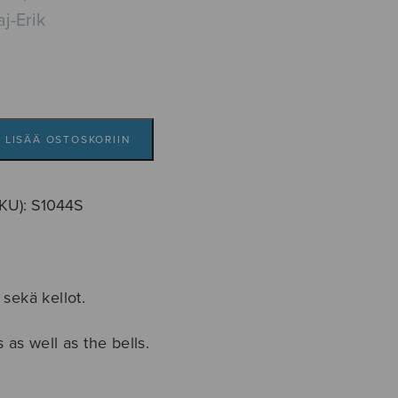
j-Erik
LISÄÄ OSTOSKORIIN
SKU):
S1044S
ekä kellot.
as well as the bells.