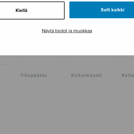
TUTUSTU MYÖS
Salli kaikki
Kiellä
Näytä tiedot ja muokkaa
Tilinpäätös
Kirkonkäynti
Kelta