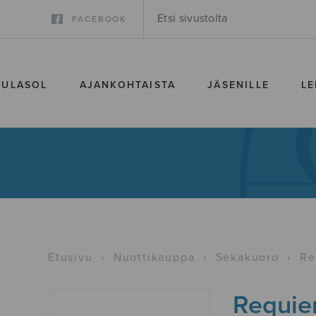
FACEBOOK
SULASOL
AJANKOHTAISTA
JÄSENILLE
LE
Etusivu
›
Nuottikauppa
›
Sekakuoro
›
Re
Requie