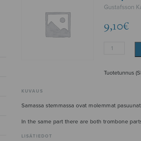
Gustafsson Ka
9,10
€
Requiem,
soitinstemma
määrä
Tuotetunnus (
KUVAUS
Samassa stemmassa ovat molemmat pasuunat s
In the same part there are both trombone parts 
LISÄTIEDOT