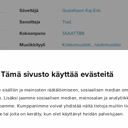
Säveltäjä
Gustafsson Kaj-Erik
Sanoittaja
Trad.
Kokoonpano
SSAATTBB
Musiikkityyli
Kirkkomusiikki
,
taidemusiikki
Kieli
Latina
Julkaisija
Sulasol
Tämä sivusto käyttää evästeitä
Paino
50 g
isällön ja mainosten räätälöimiseen, sosiaalisen median om
Osastot
Sekakuoro
,
Soitinmusiikki
 Lisäksi jaamme sosiaalisen median, mainosalan ja analyti
Tuotetunnus
S1044S
ustoamme. Kumppanimme voivat yhdistää näitä tietoja muihin tie
Sivumäärä
16
le tai joita on kerätty, kun olet käyttänyt heidän palvelujaan.