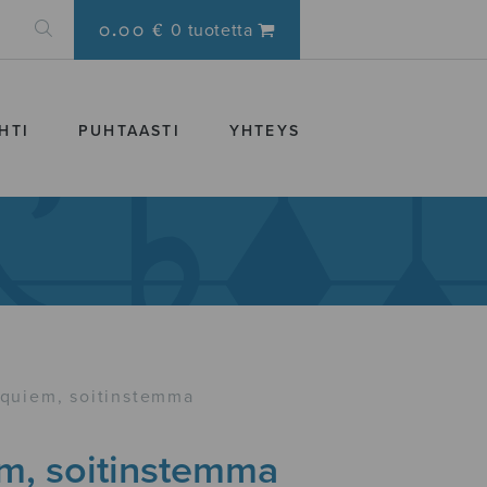
0.00 €
0 tuotetta
HTI
PUHTAASTI
YHTEYS
quiem, soitinstemma
m, soitinstemma