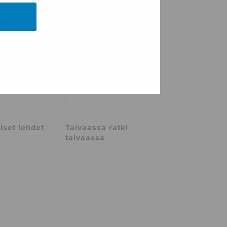
iset lehdet
Taivaassa ratki
taivaassa