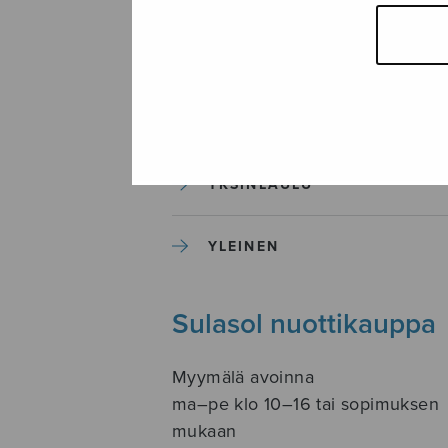
SOITINKOULUT JA OPPAAT
SOITINMUSIIKKI
YKSINLAULU
YLEINEN
Sulasol nuottikauppa
Myymälä avoinna
ma–pe klo 10–16 tai sopimuksen
mukaan