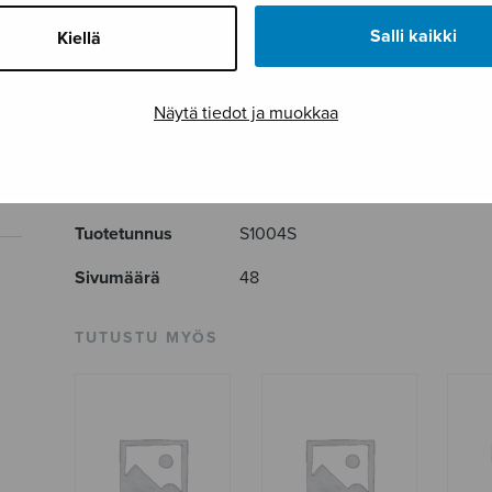
Musiikkityyli
pelimannimusiikki
Salli kaikki
Kiellä
Kieli
Ruotsi
Julkaisija
Sulasol
Näytä tiedot ja muokkaa
Paino
146 g
Osastot
Sekakuoro
,
Soitinmusiikki
Tuotetunnus
S1004S
Sivumäärä
48
TUTUSTU MYÖS