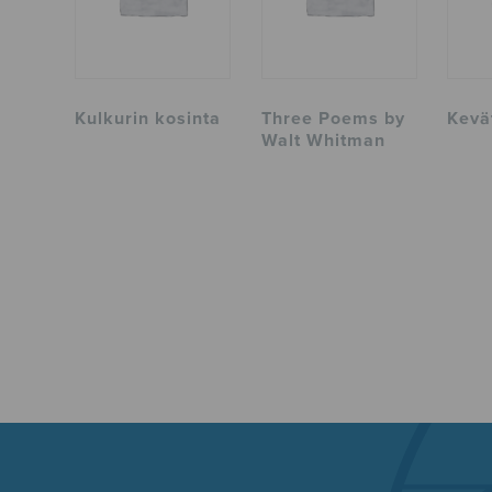
Kulkurin kosinta
Three Poems by
Kevä
Walt Whitman