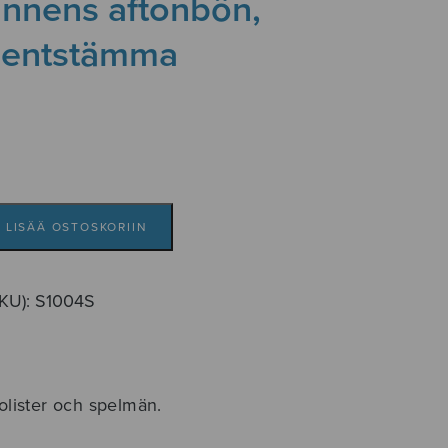
nnens aftonbön,
mentstämma
LISÄÄ OSTOSKORIIN
mma
SKU):
S1004S
solister och spelmän.