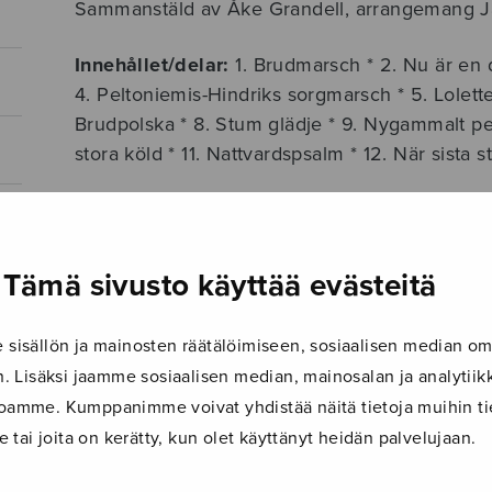
Sammanstäld av Åke Grandell, arrangemang J
Innehållet/delar:
1. Brudmarsch * 2. Nu är en 
4. Peltoniemis-Hindriks sorgmarsch * 5. Lolette
Brudpolska * 8. Stum glädje * 9. Nygammalt pe
stora köld * 11. Nattvardspsalm * 12. När sista
Tillägg:
A. Anna-Kristinas brudvals * B. Knäppi
Instrument:
två fioler och kontrabas
Tämä sivusto käyttää evästeitä
LISÄTIEDOT
isällön ja mainosten räätälöimiseen, sosiaalisen median om
Säveltäjä
Grandell Åke
 Lisäksi jaamme sosiaalisen median, mainosalan ja analyti
ustoamme. Kumppanimme voivat yhdistää näitä tietoja muihin tie
Sovittaja
Hellberg Jan
le tai joita on kerätty, kun olet käyttänyt heidän palvelujaan.
Kokoonpano
SATB + instrumentgrupp (spelmä