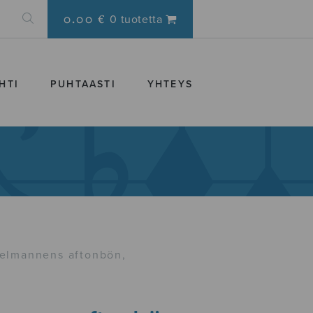
0.00 €
0 tuotetta
HTI
PUHTAASTI
YHTEYS
elmannens aftonbön,