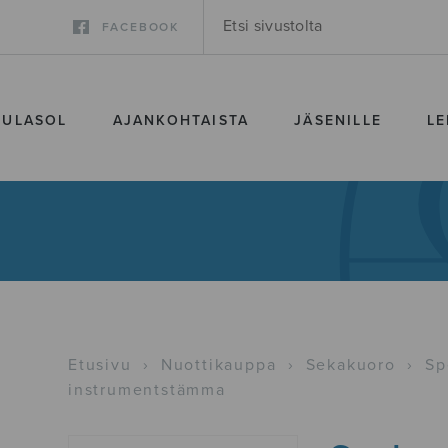
FACEBOOK
SULASOL
AJANKOHTAISTA
JÄSENILLE
LE
Etusivu
›
Nuottikauppa
›
Sekakuoro
›
Sp
instrumentstämma