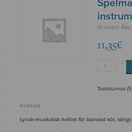
Spelma
instru
Grandell Åke
11,35
€
Spelmannens
aftonbön,
instrumentstä
määrä
Tuotetunnus (
KUVAUS
Lyrisk-musikalisk helhet för blandad kör, sång