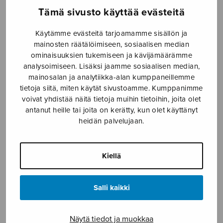
Tämä sivusto käyttää evästeitä
Aamun satama
Carmen in swing
Käytämme evästeitä tarjoamamme sisällön ja
mainosten räätälöimiseen, sosiaalisen median
ominaisuuksien tukemiseen ja kävijämäärämme
analysoimiseen. Lisäksi jaamme sosiaalisen median,
mainosalan ja analytiikka-alan kumppaneillemme
tietoja siitä, miten käytät sivustoamme. Kumppanimme
voivat yhdistää näitä tietoja muihin tietoihin, joita olet
antanut heille tai joita on kerätty, kun olet käyttänyt
heidän palvelujaan.
How high the moon – three
Givin’ me trouble
Kiellä
jazz classics, SSA and
piano
Salli kaikki
Näytä tiedot ja muokkaa