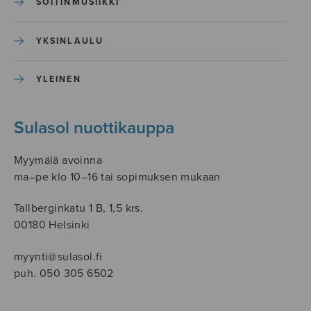
SOITINMUSIIKKI
YKSINLAULU
YLEINEN
Sulasol nuottikauppa
Myymälä avoinna
ma–pe klo 10–16 tai sopimuksen mukaan
Tallberginkatu 1 B, 1,5 krs.
00180 Helsinki
myynti@sulasol.fi
puh. 050 305 6502