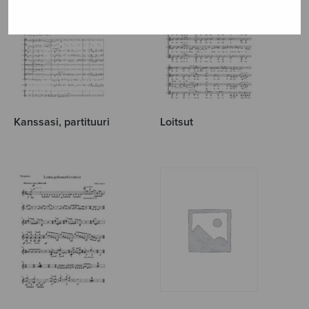
Kanssasi, partituuri
Loitsut