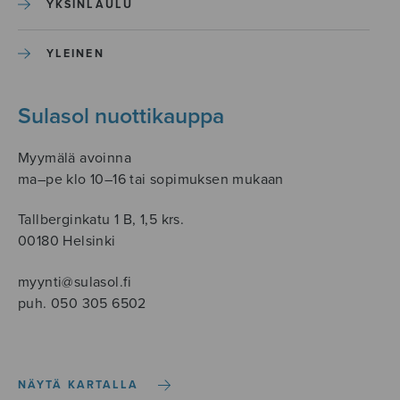
YKSINLAULU
YLEINEN
Sulasol nuottikauppa
Myymälä avoinna
ma–pe klo 10–16 tai sopimuksen mukaan
Tallberginkatu 1 B, 1,5 krs.
00180 Helsinki
myynti@sulasol.fi
puh. 050 305 6502
NÄYTÄ KARTALLA