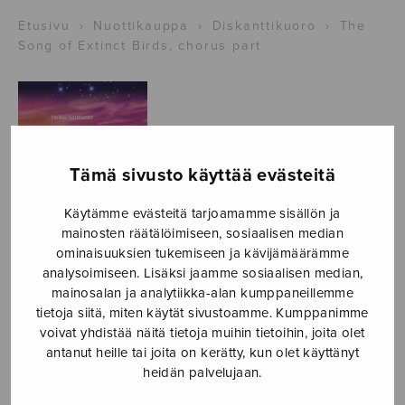
Etusivu
›
Nuottikauppa
›
Diskanttikuoro
›
The
Song of Extinct Birds, chorus part
Tämä sivusto käyttää evästeitä
Käytämme evästeitä tarjoamamme sisällön ja
mainosten räätälöimiseen, sosiaalisen median
ominaisuuksien tukemiseen ja kävijämäärämme
analysoimiseen. Lisäksi jaamme sosiaalisen median,
mainosalan ja analytiikka-alan kumppaneillemme
The Song of
tietoja siitä, miten käytät sivustoamme. Kumppanimme
voivat yhdistää näitä tietoja muihin tietoihin, joita olet
Extinct Birds,
antanut heille tai joita on kerätty, kun olet käyttänyt
heidän palvelujaan.
chorus part