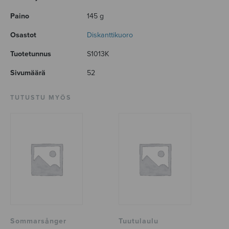
Paino
145 g
Osastot
Diskanttikuoro
Tuotetunnus
S1013K
Sivumäärä
52
TUTUSTU MYÖS
Sommarsånger
Tuutulaulu