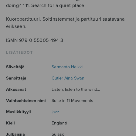
doing? * 11. Search for a quiet place
Kuoropartituuri. Soitinstemmat ja partituuri saatavana
erikseen.
ISMN 979-0-55005-494-3
LISÄTIEDOT
Säveltäjä
Sarmanto Heikki
Sanoittaja
Cutler Aina Swan
Alkusanat
Listen, listen to the wind...
Vaihtoehtoinen nimi
Suite in 11 Movements
Musiikkityyli
jazz
Kieli
Englanti
Julkaisija
Sulasol