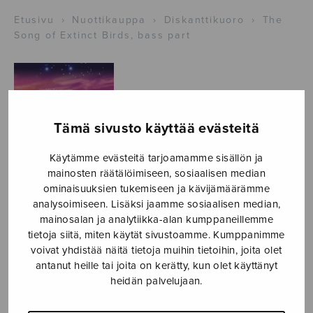
Etusivu
›
Nuottikauppa
›
Diskanttikuoro
›
The
Song of Extinct Birds, bass part
Tämä sivusto käyttää evästeitä
Käytämme evästeitä tarjoamamme sisällön ja
mainosten räätälöimiseen, sosiaalisen median
ominaisuuksien tukemiseen ja kävijämäärämme
analysoimiseen. Lisäksi jaamme sosiaalisen median,
mainosalan ja analytiikka-alan kumppaneillemme
The Song of
tietoja siitä, miten käytät sivustoamme. Kumppanimme
voivat yhdistää näitä tietoja muihin tietoihin, joita olet
Extinct Birds,
antanut heille tai joita on kerätty, kun olet käyttänyt
heidän palvelujaan.
bass part