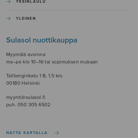
YKSINLAULU
YLEINEN
Sulasol nuottikauppa
Myymälä avoinna
ma–pe klo 10–16 tai sopimuksen mukaan
Tallberginkatu 1 B, 1,5 krs.
00180 Helsinki
myynti@sulasol.fi
puh. 050 305 6502
NÄYTÄ KARTALLA