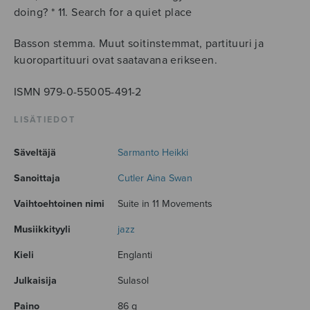
doing? * 11. Search for a quiet place
Basson stemma. Muut soitinstemmat, partituuri ja
kuoropartituuri ovat saatavana erikseen.
ISMN 979-0-55005-491-2
LISÄTIEDOT
Säveltäjä
Sarmanto Heikki
Sanoittaja
Cutler Aina Swan
Vaihtoehtoinen nimi
Suite in 11 Movements
Musiikkityyli
jazz
Kieli
Englanti
Julkaisija
Sulasol
Paino
86 g