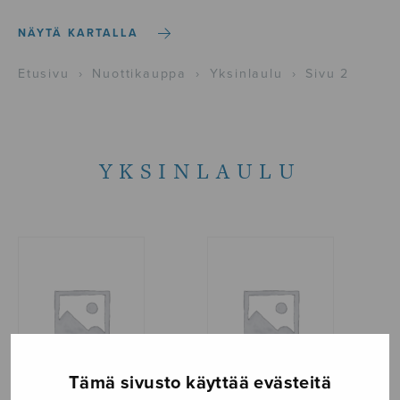
NÄYTÄ KARTALLA
Etusivu
›
Nuottikauppa
›
Yksinlaulu
›
Sivu 2
YKSINLAULU
Tämä sivusto käyttää evästeitä