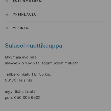
SOITINMUSIIKKI
YKSINLAULU
YLEINEN
Sulasol nuottikauppa
Myymälä avoinna
ma–pe klo 10–16 tai sopimuksen mukaan
Tallberginkatu 1 B, 1,5 krs.
00180 Helsinki
myynti@sulasol.fi
puh. 050 305 6502