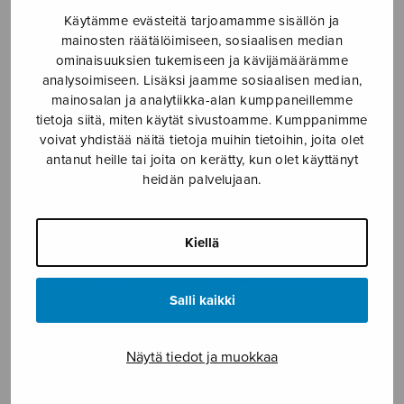
Käytämme evästeitä tarjoamamme sisällön ja
7 kansanlaulua, partituuri
7 kansanlaulua, stemmat
mainosten räätälöimiseen, sosiaalisen median
ominaisuuksien tukemiseen ja kävijämäärämme
analysoimiseen. Lisäksi jaamme sosiaalisen median,
mainosalan ja analytiikka-alan kumppaneillemme
tietoja siitä, miten käytät sivustoamme. Kumppanimme
voivat yhdistää näitä tietoja muihin tietoihin, joita olet
antanut heille tai joita on kerätty, kun olet käyttänyt
heidän palvelujaan.
Kiellä
9 haikua keväästä
Aa, aa, allin lasta!
Salli kaikki
Näytä tiedot ja muokkaa