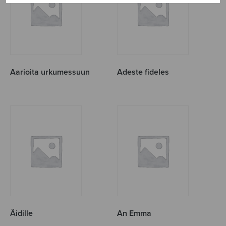
Aarioita urkumessuun
Adeste fideles
Äidille
An Emma