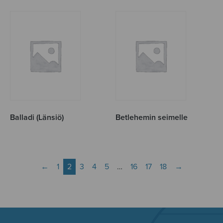
Balladi (Länsiö)
Betlehemin seimelle
←
1
2
3
4
5
…
16
17
18
→