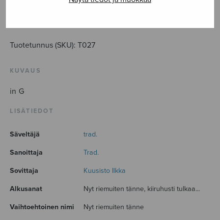
fideles
määrä
LISÄÄ OSTOSKORIIN
Tuotetunnus (SKU):
T027
KUVAUS
in G
LISÄTIEDOT
Säveltäjä
trad.
Sanoittaja
Trad.
Sovittaja
Kuusisto Ilkka
Alkusanat
Nyt riemuiten tänne, kiiruhusti tulkaa...
Vaihtoehtoinen nimi
Nyt riemuiten tänne