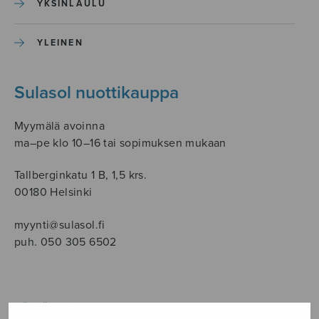
YKSINLAULU
YLEINEN
Sulasol nuottikauppa
Myymälä avoinna
ma–pe klo 10–16 tai sopimuksen mukaan
Tallberginkatu 1 B, 1,5 krs.
00180 Helsinki
myynti@sulasol.fi
puh. 050 305 6502
NÄYTÄ KARTALLA