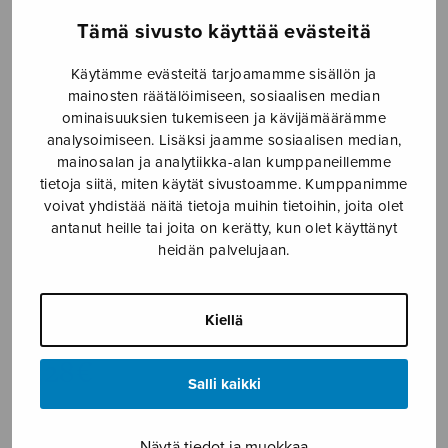
Etusivu
›
Nuottikauppa
›
Yksinlaulu
›
Adeste
Tämä sivusto käyttää evästeitä
fideles
Käytämme evästeitä tarjoamamme sisällön ja
mainosten räätälöimiseen, sosiaalisen median
ominaisuuksien tukemiseen ja kävijämäärämme
analysoimiseen. Lisäksi jaamme sosiaalisen median,
mainosalan ja analytiikka-alan kumppaneillemme
tietoja siitä, miten käytät sivustoamme. Kumppanimme
voivat yhdistää näitä tietoja muihin tietoihin, joita olet
antanut heille tai joita on kerätty, kun olet käyttänyt
heidän palvelujaan.
Adeste fideles
trad.
Kiellä
6,28
€
Salli kaikki
Adeste
Näytä tiedot ja muokkaa