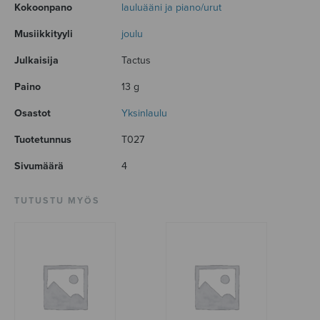
Kokoonpano
lauluääni ja piano/urut
Musiikkityyli
joulu
Julkaisija
Tactus
Paino
13 g
Osastot
Yksinlaulu
Tuotetunnus
T027
Sivumäärä
4
TUTUSTU MYÖS