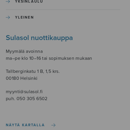
YKSINLAULU
YLEINEN
Sulasol nuottikauppa
Myymälä avoinna
ma–pe klo 10–16 tai sopimuksen mukaan
Tallberginkatu 1 B, 1,5 krs.
00180 Helsinki
myynti@sulasol.fi
puh. 050 305 6502
NÄYTÄ KARTALLA