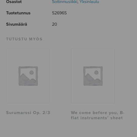
Osastot
Soitinmusiikki
,
Yksinlaulu
Tuotetunnus
S2696S
Sivumäärä
20
TUTUSTU MYÖS
Surumarssi Op. 2/3
We come before you, B-
flat instruments’ sheet