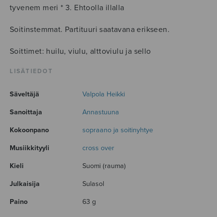
tyvenem meri * 3. Ehtoolla illalla
Soitinstemmat. Partituuri saatavana erikseen.
Soittimet: huilu, viulu, alttoviulu ja sello
LISÄTIEDOT
Säveltäjä
Valpola Heikki
Sanoittaja
Annastuuna
Kokoonpano
sopraano ja soitinyhtye
Musiikkityyli
cross over
Kieli
Suomi (rauma)
Julkaisija
Sulasol
Paino
63 g