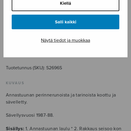
Valpola Heikki
Kiellä
18,30
€
Salli kaikki
Annastuunan
Näytä tiedot ja muokkaa
lauluja,
soitinstemmat
LISÄÄ OSTOSKORIIN
määrä
Tuotetunnus (SKU):
S2696S
KUVAUS
Annastuunan perinnerunoista ja tarinoista koottu ja
sävelletty.
Sävellysvuosi 1987-88.
Sisällys:
1. Annastuunan laulu * 2. Rakkaus seisoo kon