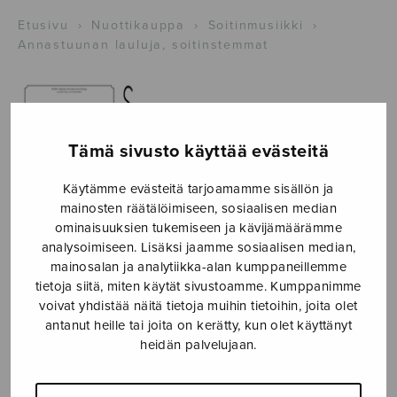
Etusivu
›
Nuottikauppa
›
Soitinmusiikki
›
Annastuunan lauluja, soitinstemmat
Tämä sivusto käyttää evästeitä
Käytämme evästeitä tarjoamamme sisällön ja
mainosten räätälöimiseen, sosiaalisen median
ominaisuuksien tukemiseen ja kävijämäärämme
analysoimiseen. Lisäksi jaamme sosiaalisen median,
mainosalan ja analytiikka-alan kumppaneillemme
tietoja siitä, miten käytät sivustoamme. Kumppanimme
Annastuunan
voivat yhdistää näitä tietoja muihin tietoihin, joita olet
antanut heille tai joita on kerätty, kun olet käyttänyt
lauluja,
heidän palvelujaan.
soitinstemmat