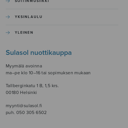
SOITINMUSIIKKI
YKSINLAULU
YLEINEN
Sulasol nuottikauppa
Myymälä avoinna
ma–pe klo 10–16 tai sopimuksen mukaan
Tallberginkatu 1 B, 1,5 krs.
00180 Helsinki
myynti@sulasol.fi
puh. 050 305 6502