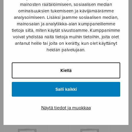
mainosten räätälöimiseen, sosiaalisen median
I never saw…
Hullujen juna
ominaisuuksien tukemiseen ja kävijämäärämme
analysoimiseen. Lisäksi jaamme sosiaalisen median,
mainosalan ja analytiikka-alan kumppaneillemme
tietoja siitä, miten käytät sivustoamme. Kumppanimme
voivat yhdistää näitä tietoja muihin tietoihin, joita olet
antanut heille tai joita on kerätty, kun olet käyttänyt
heidän palvelujaan.
Kiellä
Salli kaikki
Katsokaa nyt me tulemme
Kipeän loihtu
Näytä tiedot ja muokkaa