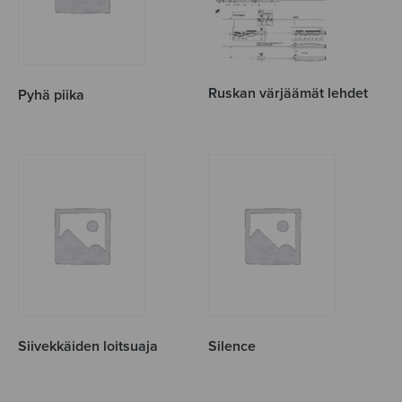
Ruskan värjäämät lehdet
Pyhä piika
Siivekkäiden loitsuaja
Silence