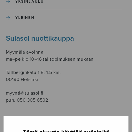
YKSINLAULU
YLEINEN
Sulasol nuottikauppa
Myymälä avoinna
ma–pe klo 10–16 tai sopimuksen mukaan
Tallberginkatu 1 B, 1,5 krs.
00180 Helsinki
myynti@sulasol.fi
puh. 050 305 6502
NÄYTÄ KARTALLA