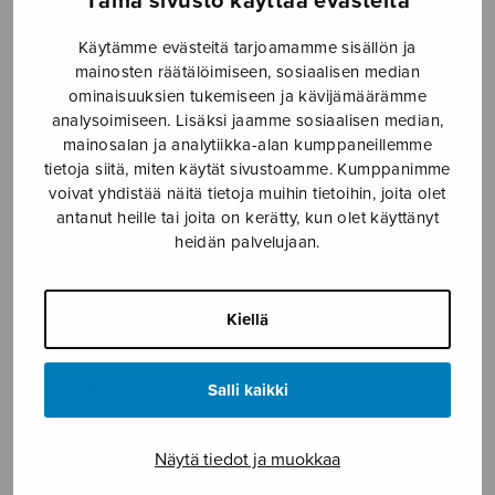
Tämä sivusto käyttää evästeitä
Etusivu
›
Nuottikauppa
›
Diskanttikuoro
›
Pilvet
Käytämme evästeitä tarjoamamme sisällön ja
mainosten räätälöimiseen, sosiaalisen median
ominaisuuksien tukemiseen ja kävijämäärämme
analysoimiseen. Lisäksi jaamme sosiaalisen median,
mainosalan ja analytiikka-alan kumppaneillemme
tietoja siitä, miten käytät sivustoamme. Kumppanimme
voivat yhdistää näitä tietoja muihin tietoihin, joita olet
antanut heille tai joita on kerätty, kun olet käyttänyt
heidän palvelujaan.
Pilvet
Kiellä
Moilanen Olli
3,60
€
Salli kaikki
Pilvet
Näytä tiedot ja muokkaa
määrä