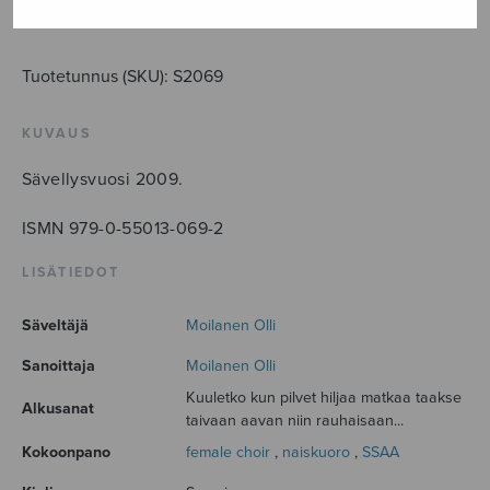
LISÄÄ OSTOSKORIIN
Tuotetunnus (SKU):
S2069
KUVAUS
Sävellysvuosi 2009.
ISMN 979-0-55013-069-2
LISÄTIEDOT
Säveltäjä
Moilanen Olli
Sanoittaja
Moilanen Olli
Kuuletko kun pilvet hiljaa matkaa taakse
Alkusanat
taivaan aavan niin rauhaisaan...
Kokoonpano
female choir
,
naiskuoro
,
SSAA