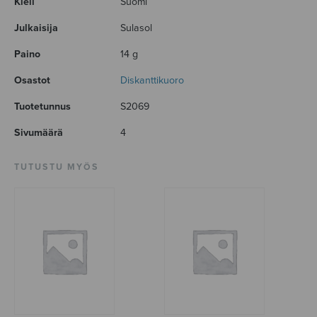
Kieli
Suomi
Julkaisija
Sulasol
Paino
14 g
Osastot
Diskanttikuoro
Tuotetunnus
S2069
Sivumäärä
4
TUTUSTU MYÖS