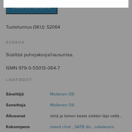
loihtu
määrä
LISÄÄ OSTOSKORIIN
Tuotetunnus (SKU):
S2064
KUVAUS
Sisältää puhejaksoja/lausuntaa.
ISMN 979-0-55013-064-7
LISÄTIEDOT
Säveltäjä
Moilanen Olli
Sanoittaja
Moilanen Olli
Alkusanat
siinä ja toinen kaata sieklan läpi vettä...
Kokoonpano
mixed choir
,
SATB div.
,
sekakuoro