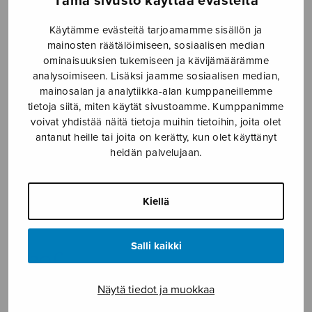
Tämä sivusto käyttää evästeitä
Etusivu
›
Nuottikauppa
›
Sekakuoro
›
Kipeän
Käytämme evästeitä tarjoamamme sisällön ja
loihtu
mainosten räätälöimiseen, sosiaalisen median
ominaisuuksien tukemiseen ja kävijämäärämme
analysoimiseen. Lisäksi jaamme sosiaalisen median,
mainosalan ja analytiikka-alan kumppaneillemme
tietoja siitä, miten käytät sivustoamme. Kumppanimme
voivat yhdistää näitä tietoja muihin tietoihin, joita olet
antanut heille tai joita on kerätty, kun olet käyttänyt
heidän palvelujaan.
Kipeän loihtu
Kiellä
Moilanen Olli
Salli kaikki
4,30
€
Näytä tiedot ja muokkaa
Kipeän