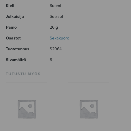
Kieli
Suomi
Julkaisija
Sulasol
Paino
26 g
Osastot
Sekakuoro
Tuotetunnus
S2064
Sivumäärä
8
TUTUSTU MYÖS