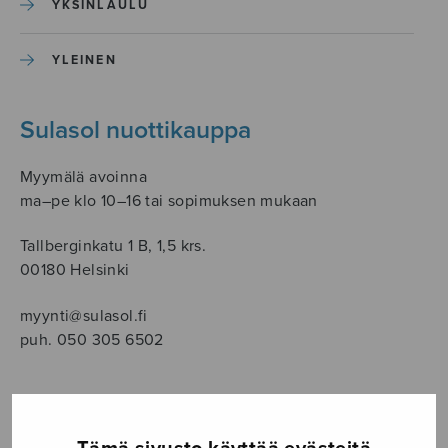
YKSINLAULU
YLEINEN
Sulasol nuottikauppa
Myymälä avoinna
ma–pe klo 10–16 tai sopimuksen mukaan
Tallberginkatu 1 B, 1,5 krs.
00180 Helsinki
myynti@sulasol.fi
puh. 050 305 6502
NÄYTÄ KARTALLA