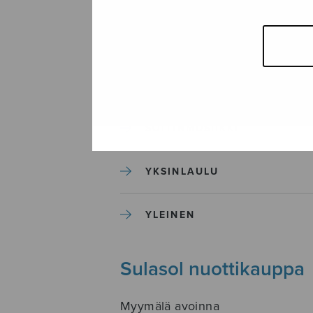
SEKAKUORO
SOITINKOULUT JA OPPAAT
SOITINMUSIIKKI
YKSINLAULU
YLEINEN
Sulasol nuottikauppa
Myymälä avoinna