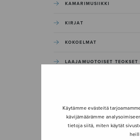
KAMARIMUSIIKKI
KIRJAT
KOKOELMAT
LAAJAMUOTOISET TEOKSET
LASTENMUSIIKKI
MIESKUORO
Käytämme evästeitä tarjoamamme s
kävijämäärämme analysoimiseen.
MUUT
tietoja siitä, miten käytät siv
heil
NÄYTTÄMÖTEOKSET