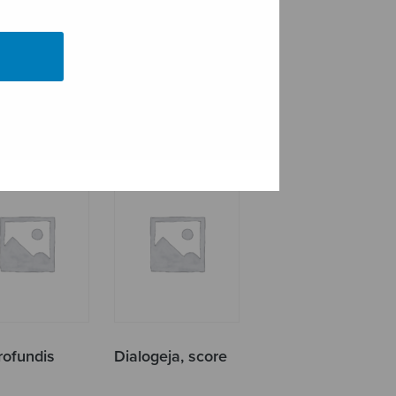
ccietto
Chin herttua
rofundis
Dialogeja, score