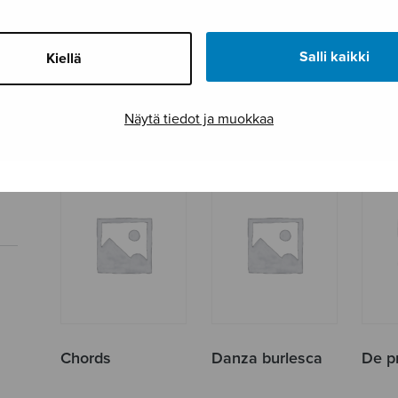
Salli kaikki
Kiellä
Canto minore 1
Canto minore 2
Capri
Näytä tiedot ja muokkaa
Chords
Danza burlesca
De p