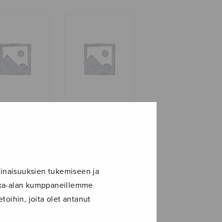
euse
Canto maggiore
inaisuuksien tukemiseen ja
ikka-alan kumppaneillemme
toihin, joita olet antanut