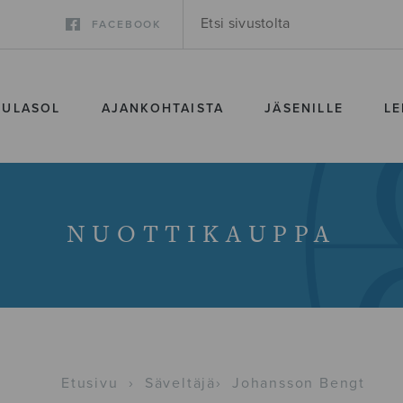
FACEBOOK
SULASOL
AJANKOHTAISTA
JÄSENILLE
LE
NUOTTIKAUPPA
Etusivu
›
Säveltäjä
›
Johansson Bengt