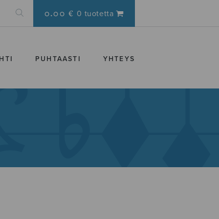
0.00 €
0 tuotetta
HTI
PUHTAASTI
YHTEYS