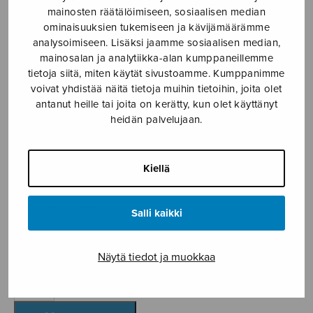
mainosten räätälöimiseen, sosiaalisen median
Etusivu
›
Nuottikauppa
›
Soitinmusiikki
›
Adagio
ominaisuuksien tukemiseen ja kävijämäärämme
analysoimiseen. Lisäksi jaamme sosiaalisen median,
mainosalan ja analytiikka-alan kumppaneillemme
tietoja siitä, miten käytät sivustoamme. Kumppanimme
voivat yhdistää näitä tietoja muihin tietoihin, joita olet
antanut heille tai joita on kerätty, kun olet käyttänyt
heidän palvelujaan.
Kiellä
Adagio
Johansson Bengt
Salli kaikki
5,35
€
Näytä tiedot ja muokkaa
Adagio
määrä