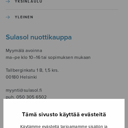
YKSINLAULU
YLEINEN
Sulasol nuottikauppa
Myymälä avoinna
ma–pe klo 10–16 tai sopimuksen mukaan
Tallberginkatu 1 B, 1,5 krs.
00180 Helsinki
myynti@sulasol.fi
puh. 050 305 6502
Tämä sivusto käyttää evästeitä
NÄYTÄ KARTALLA
Käytämme evästeitä tarjoamamme sisällön ja