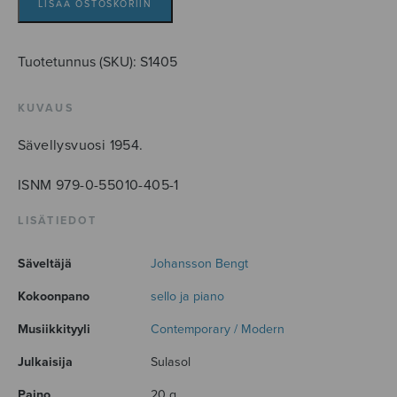
LISÄÄ OSTOSKORIIN
Tuotetunnus (SKU):
S1405
KUVAUS
Sävellysvuosi 1954.
ISNM 979-0-55010-405-1
LISÄTIEDOT
Säveltäjä
Johansson Bengt
Kokoonpano
sello ja piano
Musiikkityyli
Contemporary / Modern
Julkaisija
Sulasol
Paino
20 g