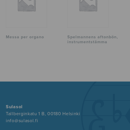
Messa per organo
Spelmannens aftonbön,
instrumentstämma
Sulasol
Tallberginkatu 1 B, 00180 Helsinki
info@sulasol.fi