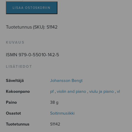
burlesca
määrä
LISÄÄ OSTOSKORIIN
Tuotetunnus (SKU):
S1142
KUVAUS
ISMN 979-0-55010-142-5
LISÄTIEDOT
Säveltäjä
Johansson Bengt
Kokoonpano
pf
,
violin and piano
,
viulu ja piano
,
vl
Paino
38 g
Osastot
Soitinmusiikki
Tuotetunnus
S1142