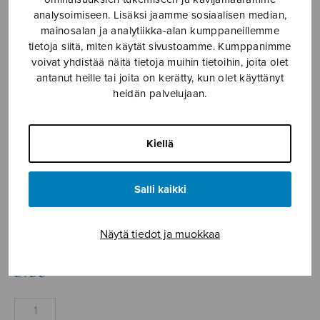
analysoimiseen. Lisäksi jaamme sosiaalisen median,
Etusivu
›
Nuottikauppa
›
Soitinmusiikki
›
Danza
mainosalan ja analytiikka-alan kumppaneillemme
burlesca
tietoja siitä, miten käytät sivustoamme. Kumppanimme
voivat yhdistää näitä tietoja muihin tietoihin, joita olet
antanut heille tai joita on kerätty, kun olet käyttänyt
heidän palvelujaan.
Kiellä
Salli kaikki
Danza burlesca
Johansson Bengt
Näytä tiedot ja muokkaa
5,35
€
Danza