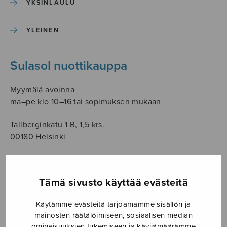
YKSINLAULU
YLEINEN
Sulasol nuottikauppa
Myymälä avoinna
ma–pe klo 10–16 tai sopimuksen mukaan
Tallberginkatu 1 B, 1,5 krs.
00180 Helsinki
myynti@sulasol.fi
puh. 050 305 6502
Tämä sivusto käyttää evästeitä
Käytämme evästeitä tarjoamamme sisällön ja
mainosten räätälöimiseen, sosiaalisen median
NÄYTÄ KARTALLA
ominaisuuksien tukemiseen ja kävijämäärämme