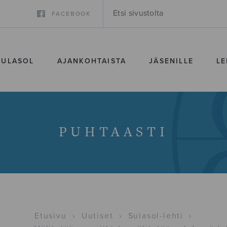
FACEBOOK
SULASOL
AJANKOHTAISTA
JÄSENILLE
LE
PUHTAASTI
Etusivu
›
Uutiset
›
Sulasol-lehti
›