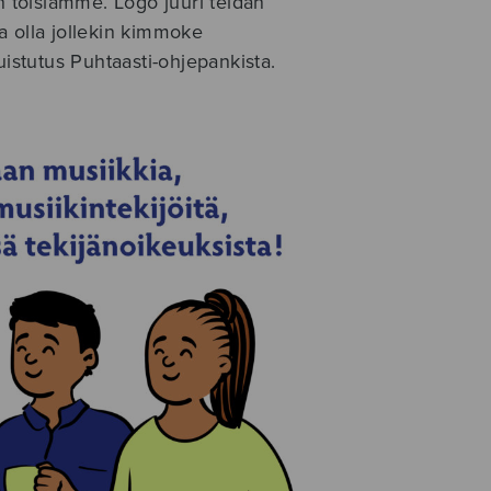
toisiamme. Logo juuri teidän
a olla jollekin kimmoke
uistutus Puhtaasti-ohjepankista.