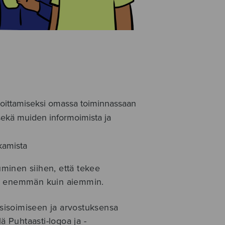
ioittamiseksi omassa toiminnassaan
sekä muiden informoimista ja
kamista
tuminen siihen, että tekee
an enemmän kuin aiemmin.
sisoimiseen ja arvostuksensa
ä Puhtaasti-logoa ja -