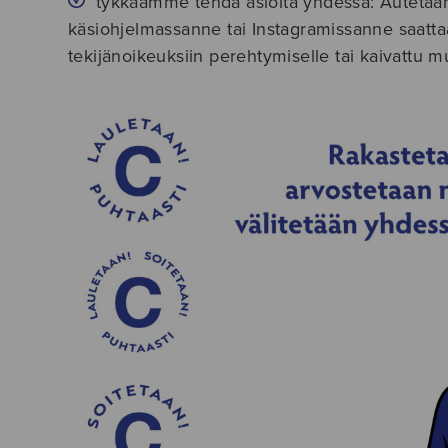
tykkäämme tehdä asioita yhdessä: Autetaan 
käsiohjelmassanne tai Instagramissanne saatta
tekijänoikeuksiin perehtymiselle tai kaivattu m