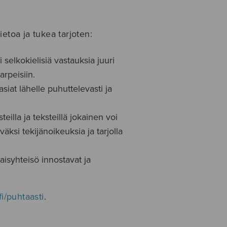
etoa ja tukea tarjoten:
i selkokielisiä vastauksia juuri
arpeisiin.
siat lähelle puhuttelevasti ja
teilla ja teksteillä jokainen voi
äksi tekijänoikeuksia ja tarjolla
aisyhteisö innostavat ja
fi/puhtaasti
.