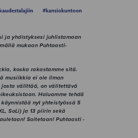
isi ja yhdistyksesi juhlistamaan
emällä mukaan Puhtaasti-
kia, koska rakastamme sitä.
ä musiikkia ei ole ilman
 josta välittää, on välitettävä
änoikeuksistaan. Haluamme tehdä
 käynnistää nyt yhteistyössä 5
L, SoLi) ja 13 piirin sekä
uletaan! Soitetaan! Puhtaasti -