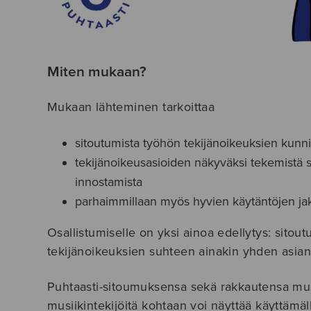
Miten mukaan?
Mukaan lähteminen tarkoittaa
sitoutumista työhön tekijänoikeuksien kunn
tekijänoikeusasioiden näkyväksi tekemistä 
innostamista
parhaimmillaan myös hyvien käytäntöjen ja
Osallistumiselle on yksi ainoa edellytys: sitou
tekijänoikeuksien suhteen ainakin yhden asi
Puhtaasti-sitoumuksensa sekä rakkautensa mu
musiikintekijöitä kohtaan voi näyttää käyttämäll