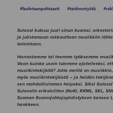
Sulasol kutsuu juuri sinun kuorosi, orkester
ja julistamaan rakkauttaan musiikkiin läht
toimintaan.
Harrastamme tai teemme työksemme musiik
Vaan kuinka usein tulemme ajatelleeksi, ett
musiikintekijöitä? Jotta meillä on musiikkia,
myös musiikintekijöistä – ja heidän tekij
sen mahdollisimman helpoksi. Siksi Sulasol
Sulasolin erikoisliiton (NuKl, RKML, SKL, SNK
Suomen Kuoronjohtajayhdistyksen kanssa La
hankkeen.