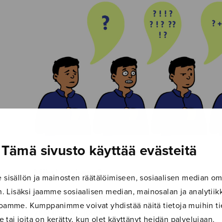
Tämä sivusto käyttää evästeitä
Miksi mukaan?
isällön ja mainosten räätälöimiseen, sosiaalisen median om
 Lisäksi jaamme sosiaalisen median, mainosalan ja analyti
Mukaan lähtemiselle on monta hyvää syytä! Osa
ustoamme. Kumppanimme voivat yhdistää näitä tietoja muihin tie
yksi meistä, jotka
le tai joita on kerätty, kun olet käyttänyt heidän palvelujaan.