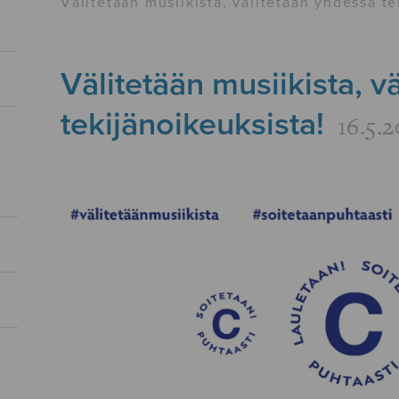
Välitetään musiikista, välitetään yhdessä te
Välitetään musiikista, v
tekijänoikeuksista!
16.5.