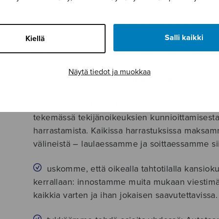
laulamme ja soitamme rakkaudesta lajiin: t
houkuttelemme uusia laulajia, soittajia ja kuulij
Salli kaikki
Kiellä
välitämme musiikista: viestimme mm. konsertt
tukitahoillemme, että olemme – ja myös he o
Näytä tiedot ja muokkaa
musiikintekijöille ja kustantajille korvaukset 
haluamme luoda hyvän harrastamisen kulttu
tekemässä tekijänoikeuksien kunnioittamisesta
harrastamista. Kaikissa harrastuksissa maksam
välineistä – laulaessamme ja soittaessamme siis
uskomme, että oikealla tahtotilalla kansiok
kerrallaan: innostamme muita mukaan viestimäll
kaikkia varten ja ihan jokaisen saavutettavissa.