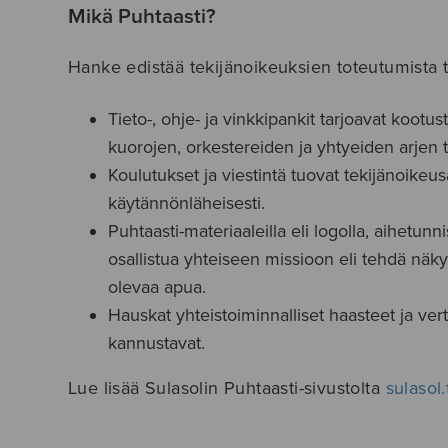
Mikä Puhtaasti?
Hanke edistää tekijänoikeuksien toteutumista ti
Tieto-, ohje- ja vinkkipankit tarjoavat kootust
kuorojen, orkestereiden ja yhtyeiden arjen t
Koulutukset ja viestintä tuovat tekijänoikeusa
käytännönläheisesti.
Puhtaasti-materiaaleilla eli logolla, aihetunnis
osallistua yhteiseen missioon eli tehdä näkyv
olevaa apua.
Hauskat yhteistoiminnalliset haasteet ja vert
kannustavat.
Lue lisää Sulasolin Puhtaasti-sivustolta
sulasol.