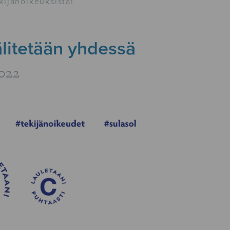
kijänoikeuksista!
älitetään yhdessä
2022