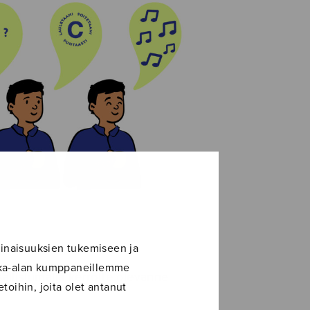
inaisuuksien tukemiseen ja
ikka-alan kumppaneillemme
llistumalla kerrotte olevanne
toihin, joita olet antanut