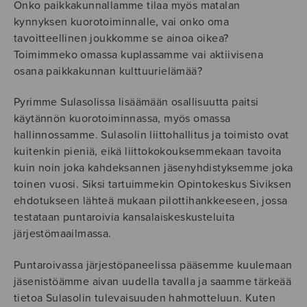
Onko paikkakunnallamme tilaa myös matalan
kynnyksen kuorotoiminnalle, vai onko oma
tavoitteellinen joukkomme se ainoa oikea?
Toimimmeko omassa kuplassamme vai aktiivisena
osana paikkakunnan kulttuurielämää?
Pyrimme Sulasolissa lisäämään osallisuutta paitsi
käytännön kuorotoiminnassa, myös omassa
hallinnossamme. Sulasolin liittohallitus ja toimisto ovat
kuitenkin pieniä, eikä liittokokouksemmekaan tavoita
kuin noin joka kahdeksannen jäsenyhdistyksemme joka
toinen vuosi. Siksi tartuimmekin Opintokeskus Siviksen
ehdotukseen lähteä mukaan pilottihankkeeseen, jossa
testataan puntaroivia kansalaiskeskusteluita
järjestömaailmassa.
Puntaroivassa järjestöpaneelissa pääsemme kuulemaan
jäsenistöämme aivan uudella tavalla ja saamme tärkeää
tietoa Sulasolin tulevaisuuden hahmotteluun. Kuten