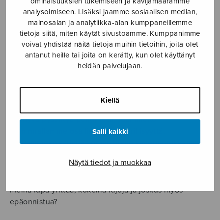
ominaisuuksien tukemiseen ja kävijämäärämme
nosteessa.
analysoimiseen. Lisäksi jaamme sosiaalisen median,
mainosalan ja analytiikka-alan kumppaneillemme
Kaikki kuorot eivät ole jokaiselle, mutta jokaiselle on
tietoja siitä, miten käytät sivustoamme. Kumppanimme
se oma kuoro. Tarina myyttisistä lauluihmisistä, joiden
voivat yhdistää näitä tietoja muihin tietoihin, joita olet
yksinoikeus kuorolaulu on, elää kuitenkin vahvana.
antanut heille tai joita on kerätty, kun olet käyttänyt
Kynnys lähteä mukaan toisilleen entuudestaan tuttuun
heidän palvelujaan.
joukkoon on jo muutenkin korkea, ja laulaessamme
olemme monella tavalla suojattomia ja alttiita myös
häpeän kokemukselle.
Kiellä
On hyvä pysähtyä pohtimaan, luommeko
toiminnallamme osallisuutta vai erillisyyttä.
Salli kaikki
Haluammeko säilyttää oman tiiviin kaveriporukkamme,
vai ovatko uudet tervetulleita toimintaamme? Miten
Näytä tiedot ja muokkaa
uutta laulajaa tuetaan kuoron käytänteiden ja usein
varsin laajan perusohjelmiston haltuunotossa? Onko
meillä lupa yrittää, kokeilla rajoja ja joskus myös
epäonnistua?