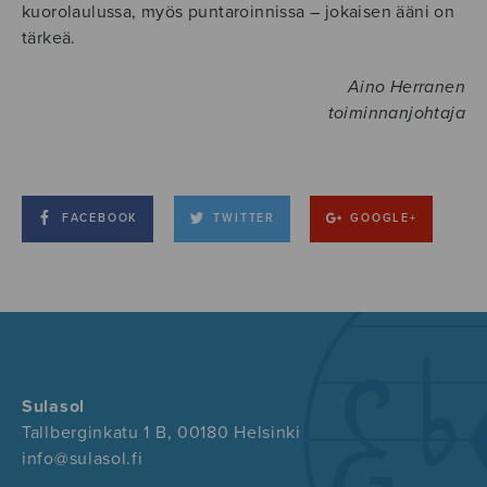
kuorolaulussa, myös puntaroinnissa – jokaisen ääni on
tärkeä.
Aino Herranen
toiminnanjohtaja
FACEBOOK
TWITTER
GOOGLE+
Sulasol
Tallberginkatu 1 B, 00180 Helsinki
info@sulasol.fi