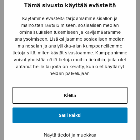
Tämä sivusto käyttää evästeitä
Jouluna 1
Kaksi- ja kolmiäänisiä
lauluja lapsilaulajille
Käytämme evästeitä tarjoamamme sisällön ja
mainosten räätälöimiseen, sosiaalisen median
ominaisuuksien tukemiseen ja kävijämäärämme
analysoimiseen. Lisäksi jaamme sosiaalisen median,
mainosalan ja analytiikka-alan kumppaneillemme
tietoja siitä, miten käytät sivustoamme. Kumppanimme
voivat yhdistää näitä tietoja muihin tietoihin, joita olet
antanut heille tai joita on kerätty, kun olet käyttänyt
heidän palvelujaan.
Kiellä
Lauluja isälle
Lapsen virret
Salli kaikki
Näytä tiedot ja muokkaa