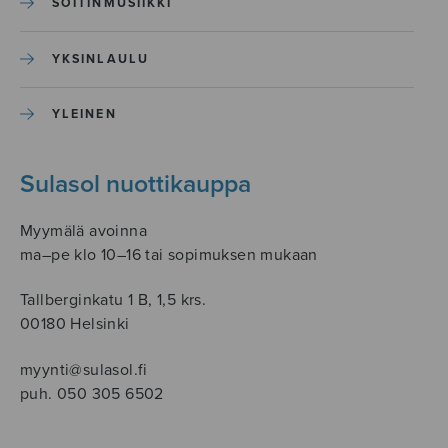
SOITINMUSIIKKI
YKSINLAULU
YLEINEN
Sulasol nuottikauppa
Myymälä avoinna
ma–pe klo 10–16 tai sopimuksen mukaan
Tallberginkatu 1 B, 1,5 krs.
00180 Helsinki
myynti@sulasol.fi
puh. 050 305 6502