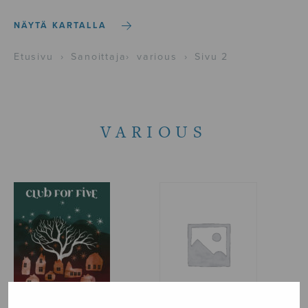
NÄYTÄ KARTALLA
Etusivu
›
Sanoittaja
›
various
›
Sivu 2
VARIOUS