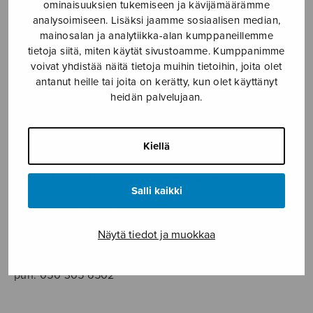
SOITINMUSIIKKI
ominaisuuksien tukemiseen ja kävijämäärämme
analysoimiseen. Lisäksi jaamme sosiaalisen median,
mainosalan ja analytiikka-alan kumppaneillemme
YKSINLAULU
tietoja siitä, miten käytät sivustoamme. Kumppanimme
voivat yhdistää näitä tietoja muihin tietoihin, joita olet
YLEINEN
antanut heille tai joita on kerätty, kun olet käyttänyt
heidän palvelujaan.
Sulasol nuottikauppa
Kiellä
Myymälä avoinna
ma–pe klo 10–16 tai sopimuksen mukaan
Salli kaikki
Tallberginkatu 1 B, 1,5 krs.
00180 Helsinki
Näytä tiedot ja muokkaa
myynti@sulasol.fi
puh. 050 305 6502