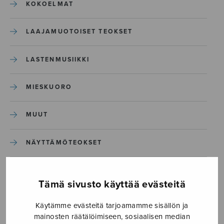
KOKOELMAT
LAAJAMUOTOISET TEOKSET
LASTENMUSIIKKI
MIESKUORO
MUUT
NÄYTTÄMÖTEOKSET
SEKAKUORO
Tämä sivusto käyttää evästeitä
SOITINKOULUT JA OPPAAT
Käytämme evästeitä tarjoamamme sisällön ja
mainosten räätälöimiseen, sosiaalisen median