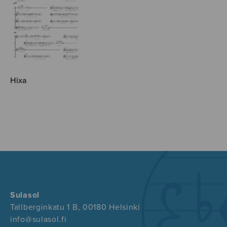
Hixa
Sulasol
Tallberginkatu 1 B, 00180 Helsinki
info@sulasol.fi