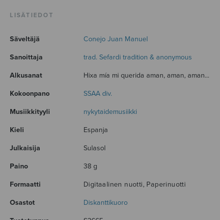
LISÄTIEDOT
Säveltäjä
Conejo Juan Manuel
Sanoittaja
trad. Sefardi tradition & anonymous
Alkusanat
Hixa mía mi querida aman, aman, aman...
Kokoonpano
SSAA div.
Musiikkityyli
nykytaidemusiikki
Kieli
Espanja
Julkaisija
Sulasol
Paino
38 g
Formaatti
Digitaalinen nuotti, Paperinuotti
Osastot
Diskanttikuoro