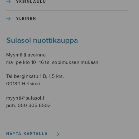
YKSINLAULU
YLEINEN
Sulasol nuottikauppa
Myymälä avoinna
ma–pe klo 10–16 tai sopimuksen mukaan
Tallberginkatu 1 B, 1,5 krs.
00180 Helsinki
myynti@sulasol.fi
puh. 050 305 6502
NÄYTÄ KARTALLA