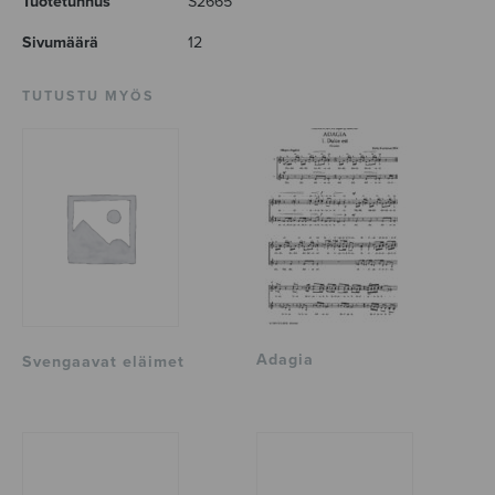
Tuotetunnus
S2665
Sivumäärä
12
TUTUSTU MYÖS
Adagia
Svengaavat eläimet