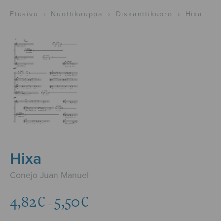
Etusivu
›
Nuottikauppa
›
Diskanttikuoro
›
Hixa
Hixa
Conejo Juan Manuel
Hintaluokka:
4,82
€
5,50
€
–
4,82€
-