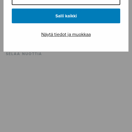
naiskuorosarjassa. Teoksen kantaesitti Naiskuoro KYN
3.6.2018 festivaalin yhteydessä Espoon Tapiolassa.
Salli kaikki
In honorem Arne Mellnäs.
Näytä tiedot ja muokkaa
ISMN 979-0-55013-665-6
SELAA NUOTTIA