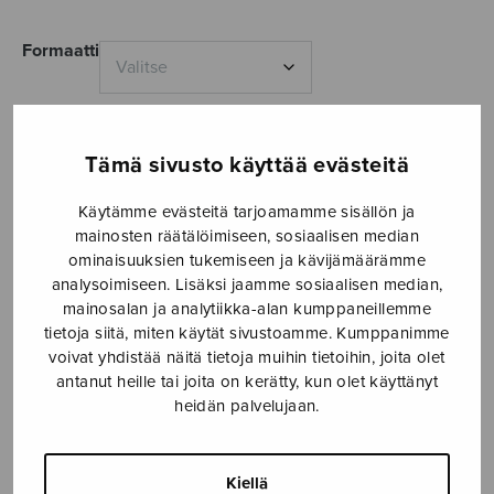
5,50€
Formaatti
Tämä sivusto käyttää evästeitä
Hixa
LISÄÄ
määrä
OSTOSKORIIN
Käytämme evästeitä tarjoamamme sisällön ja
mainosten räätälöimiseen, sosiaalisen median
ominaisuuksien tukemiseen ja kävijämäärämme
Tuotetunnus (SKU):
S2665
analysoimiseen. Lisäksi jaamme sosiaalisen median,
mainosalan ja analytiikka-alan kumppaneillemme
KUVAUS
tietoja siitä, miten käytät sivustoamme. Kumppanimme
voivat yhdistää näitä tietoja muihin tietoihin, joita olet
To Juan Antonio Jiménez and Antara Korai Women’s
antanut heille tai joita on kerätty, kun olet käyttänyt
Choir. Sävellysvuosi 2018.
heidän palvelujaan.
Tämä teos sai toisen palkinnon VocalEspoo-festivaalin
kansainvälisen kuorosävellyskilpailun
Kiellä