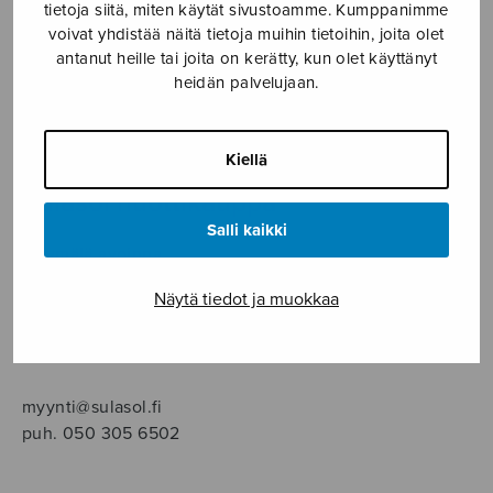
SOITINMUSIIKKI
tietoja siitä, miten käytät sivustoamme. Kumppanimme
voivat yhdistää näitä tietoja muihin tietoihin, joita olet
antanut heille tai joita on kerätty, kun olet käyttänyt
YKSINLAULU
heidän palvelujaan.
YLEINEN
Kiellä
Sulasol nuottikauppa
Salli kaikki
Myymälä avoinna
ma–pe klo 10–16 tai sopimuksen mukaan
Näytä tiedot ja muokkaa
Tallberginkatu 1 B, 1,5 krs.
00180 Helsinki
myynti@sulasol.fi
puh. 050 305 6502