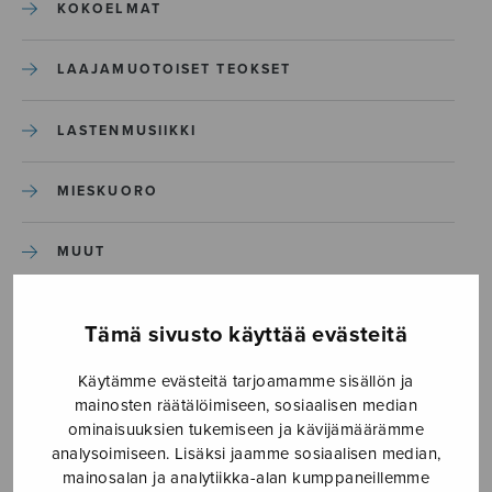
KOKOELMAT
LAAJAMUOTOISET TEOKSET
LASTENMUSIIKKI
MIESKUORO
MUUT
NÄYTTÄMÖTEOKSET
Tämä sivusto käyttää evästeitä
SEKAKUORO
Käytämme evästeitä tarjoamamme sisällön ja
mainosten räätälöimiseen, sosiaalisen median
ominaisuuksien tukemiseen ja kävijämäärämme
SOITINKOULUT JA OPPAAT
analysoimiseen. Lisäksi jaamme sosiaalisen median,
mainosalan ja analytiikka-alan kumppaneillemme