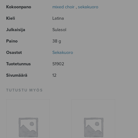
Kokoonpano
mixed choir
,
sekakuoro
Kieli
Latina
Julkaisija
Sulasol
Paino
38 g
Osastot
Sekakuoro
Tuotetunnus
S1902
Sivumäärä
12
TUTUSTU MYÖS