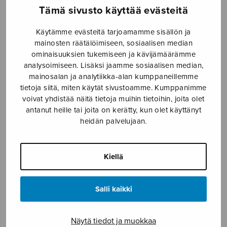
Tämä sivusto käyttää evästeitä
Etusivu
›
Nuottikauppa
›
Sekakuoro
›
Cantate,
annuntiate
Käytämme evästeitä tarjoamamme sisällön ja
mainosten räätälöimiseen, sosiaalisen median
ominaisuuksien tukemiseen ja kävijämäärämme
analysoimiseen. Lisäksi jaamme sosiaalisen median,
mainosalan ja analytiikka-alan kumppaneillemme
tietoja siitä, miten käytät sivustoamme. Kumppanimme
voivat yhdistää näitä tietoja muihin tietoihin, joita olet
antanut heille tai joita on kerätty, kun olet käyttänyt
heidän palvelujaan.
Cantate,
Kiellä
annuntiate
Linjama Jouko
Salli kaikki
7,50
€
Näytä tiedot ja muokkaa