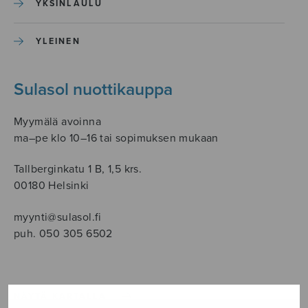
YKSINLAULU
YLEINEN
Sulasol nuottikauppa
Myymälä avoinna
ma–pe klo 10–16 tai sopimuksen mukaan
Tallberginkatu 1 B, 1,5 krs.
00180 Helsinki
myynti@sulasol.fi
puh. 050 305 6502
NÄYTÄ KARTALLA