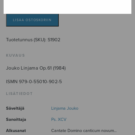
Cantate,
annuntiate
määrä
LISÄÄ OSTOSKORIIN
Tuotetunnus (SKU):
S1902
KUVAUS
Jouko Linjama Op.61 (1984)
ISMN 979-0-55010-902-5
LISÄTIEDOT
Säveltäjä
Linjama Jouko
Sanoittaja
Ps. XCV
Alkusanat
Cantate Domino canticum novum...