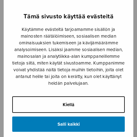
SOITINMUSIIKKI
Tämä sivusto käyttää evästeitä
YKSINLAULU
Käytämme evästeitä tarjoamamme sisällön ja
YLEINEN
mainosten räätälöimiseen, sosiaalisen median
ominaisuuksien tukemiseen ja kävijämäärämme
analysoimiseen. Lisäksi jaamme sosiaalisen median,
Sulasol nuottikauppa
mainosalan ja analytiikka-alan kumppaneillemme
tietoja siitä, miten käytät sivustoamme. Kumppanimme
voivat yhdistää näitä tietoja muihin tietoihin, joita olet
Myymälä avoinna
antanut heille tai joita on kerätty, kun olet käyttänyt
ma–pe klo 10–16 tai sopimuksen mukaan
heidän palvelujaan.
Tallberginkatu 1 B, 1,5 krs.
00180 Helsinki
Kiellä
myynti@sulasol.fi
puh. 050 305 6502
Salli kaikki