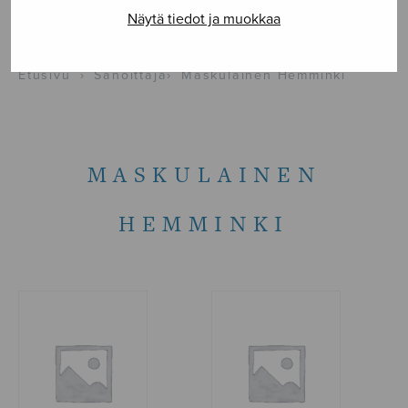
Näytä tiedot ja muokkaa
NÄYTÄ KARTALLA
Etusivu
›
Sanoittaja
›
Maskulainen Hemminki
MASKULAINEN
HEMMINKI