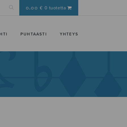
0.00 €
0 tuotetta
HTI
PUHTAASTI
YHTEYS