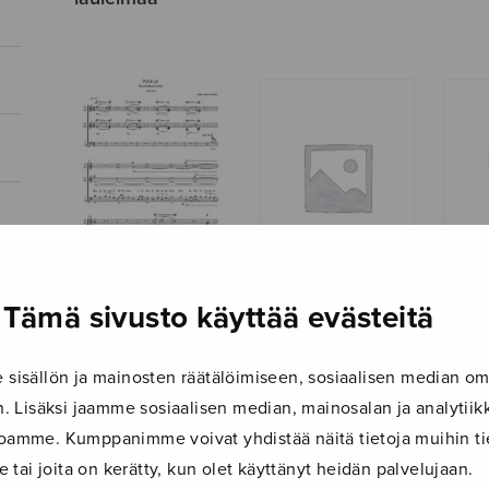
Tämä sivusto käyttää evästeitä
Pyhä yö
Pyhä yö, choral
Pyhä
(nuorisosekakuorolle)
score
isällön ja mainosten räätälöimiseen, sosiaalisen median om
 Lisäksi jaamme sosiaalisen median, mainosalan ja analyti
ustoamme. Kumppanimme voivat yhdistää näitä tietoja muihin tie
le tai joita on kerätty, kun olet käyttänyt heidän palvelujaan.