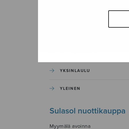
SEKAKUORO
SOITINKOULUT JA OPPAAT
SOITINMUSIIKKI
YKSINLAULU
YLEINEN
Sulasol nuottikauppa
Myymälä avoinna