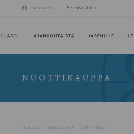
FACEBOOK
SULASOL
AJANKOHTAISTA
JÄSENILLE
LE
NUOTTIKAUPPA
Etusivu
›
Sanoittaja
›
Jylhä Yrjö