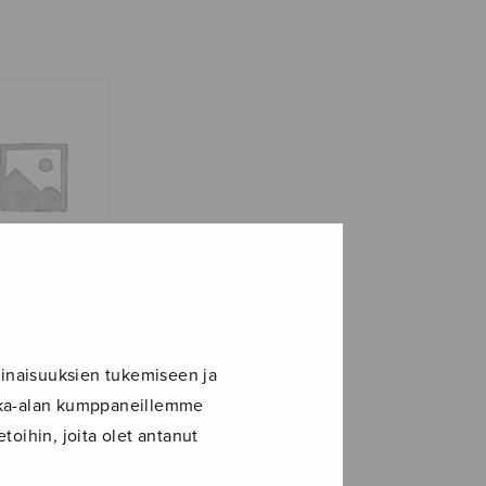
 yö, score
inaisuuksien tukemiseen ja
ikka-alan kumppaneillemme
toihin, joita olet antanut