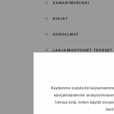
KAMARIMUSIIKKI
KIRJAT
KOKOELMAT
LAAJAMUOTOISET TEOKSET
LASTENMUSIIKKI
MIESKUORO
Käytämme evästeitä tarjoamamme s
kävijämäärämme analysoimiseen.
MUUT
tietoja siitä, miten käytät siv
heil
NÄYTTÄMÖTEOKSET