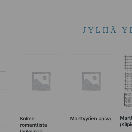
JYLHÄ Y
Mart
Kolme
Marttyyrien päivä
(Kilpi
romanttista
laulelmaa