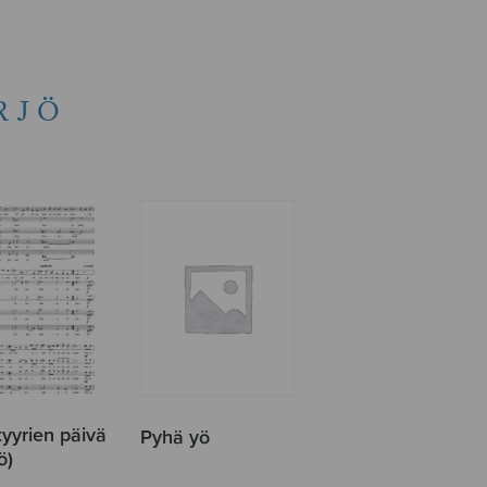
RJÖ
tyyrien päivä
Pyhä yö
ö)