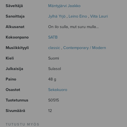
Säveltäjä
Mäntyjärvi Jaakko
Sanoittaja
Jylhä Yrjö
,
Leino Eino
,
Viita Lauri
Alkusanat
On ilo sulla, mut suru mulla...
Kokoonpano
SATB
Musiikkityyli
classic
,
Contemporary / Modern
Kieli
Suomi
Julkaisija
Sulasol
Paino
48 g
Osastot
Sekakuoro
Tuotetunnus
S0515
Sivumäärä
12
TUTUSTU MYÖS