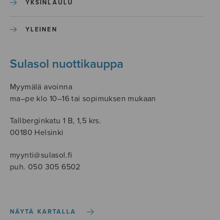
YKSINLAULU
YLEINEN
Sulasol nuottikauppa
Myymälä avoinna
ma–pe klo 10–16 tai sopimuksen mukaan
Tallberginkatu 1 B, 1,5 krs.
00180 Helsinki
myynti@sulasol.fi
puh. 050 305 6502
NÄYTÄ KARTALLA