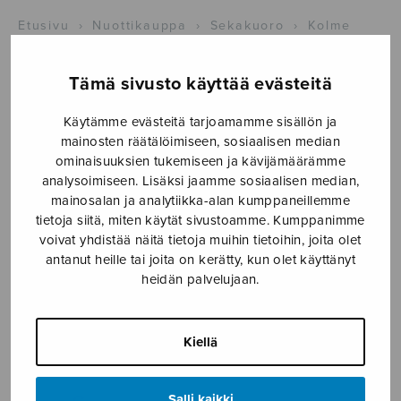
Etusivu
›
Nuottikauppa
›
Sekakuoro
›
Kolme
romanttista laulelmaa
Tämä sivusto käyttää evästeitä
Käytämme evästeitä tarjoamamme sisällön ja
mainosten räätälöimiseen, sosiaalisen median
ominaisuuksien tukemiseen ja kävijämäärämme
analysoimiseen. Lisäksi jaamme sosiaalisen median,
mainosalan ja analytiikka-alan kumppaneillemme
tietoja siitä, miten käytät sivustoamme. Kumppanimme
voivat yhdistää näitä tietoja muihin tietoihin, joita olet
Kolme
antanut heille tai joita on kerätty, kun olet käyttänyt
heidän palvelujaan.
romanttista
laulelmaa
Kiellä
Mäntyjärvi Jaakko
Salli kaikki