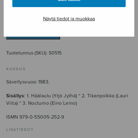
8,20
€
Kolme
Näytä tiedot ja muokkaa
romanttista
laulelmaa
LISÄÄ OSTOSKORIIN
määrä
Tuotetunnus (SKU):
S0515
KUVAUS
Sävellysvuosi 1983.
Sisällys
: 1. Häälaulu (Yrjö Jylhä) * 2. Tikanpolkka (Lauri
Viita) * 3. Nocturno (Eino Leino)
ISMN 979-0-55005-252-9
LISÄTIEDOT