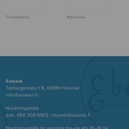
Tilinpäätös
Maamme
Sulasol
Tallberginkatu 1 B, 00180 Helsinki
info@sulasol.fi
Nuottimyymälä
puh. 050 305 6502 | myynti@sulasol.fi
Nuottimyymälä on avoinna ma–pe klo 10–16 tai