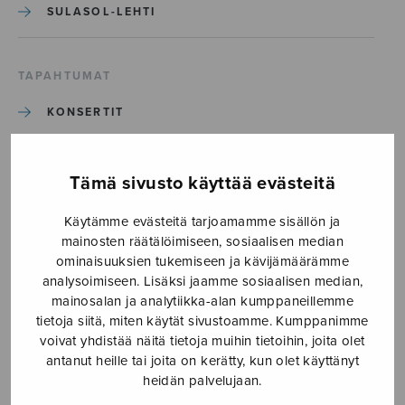
SULASOL-LEHTI
TAPAHTUMAT
KONSERTIT
TAPAHTUMAT
Tämä sivusto käyttää evästeitä
ILMOITA TAPAHTUMA
Käytämme evästeitä tarjoamamme sisällön ja
mainosten räätälöimiseen, sosiaalisen median
ominaisuuksien tukemiseen ja kävijämäärämme
Etusivu
›
Ajankohtaista
›
analysoimiseen. Lisäksi jaamme sosiaalisen median,
Tammikuun jäsenviestin lähetyksessä teknisiä
mainosalan ja analytiikka-alan kumppaneillemme
ongelmia
tietoja siitä, miten käytät sivustoamme. Kumppanimme
voivat yhdistää näitä tietoja muihin tietoihin, joita olet
Tammikuun jäsenviestin
antanut heille tai joita on kerätty, kun olet käyttänyt
heidän palvelujaan.
lähetyksessä teknisiä