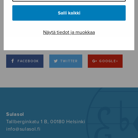
Salli kaikki
Näytä tiedot ja muokkaa
FACEBOOK
TWITTER
GOOGLE+
Sulasol
Tallberginkatu 1 B, 00180 Helsinki
info@sulasol.fi