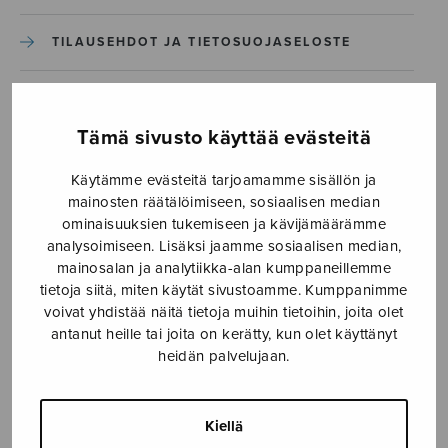
TILAUSEHDOT JA TIETOSUOJASELOSTE
Etusivu
›
Sulasol-lehti
›
Näköislehdet
›
Tämä sivusto käyttää evästeitä
Sulasol_3-19
Käytämme evästeitä tarjoamamme sisällön ja
Sulasol_3-19
mainosten räätälöimiseen, sosiaalisen median
ominaisuuksien tukemiseen ja kävijämäärämme
analysoimiseen. Lisäksi jaamme sosiaalisen median,
mainosalan ja analytiikka-alan kumppaneillemme
tietoja siitä, miten käytät sivustoamme. Kumppanimme
voivat yhdistää näitä tietoja muihin tietoihin, joita olet
antanut heille tai joita on kerätty, kun olet käyttänyt
heidän palvelujaan.
Kiellä