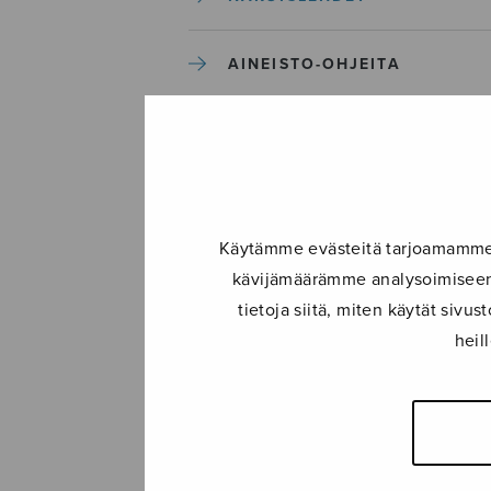
AINEISTO-OHJEITA
TILAUSEHDOT JA
TIETOSUOJASELOSTE
Käytämme evästeitä tarjoamamme s
kävijämäärämme analysoimiseen.
tietoja siitä, miten käytät siv
heil