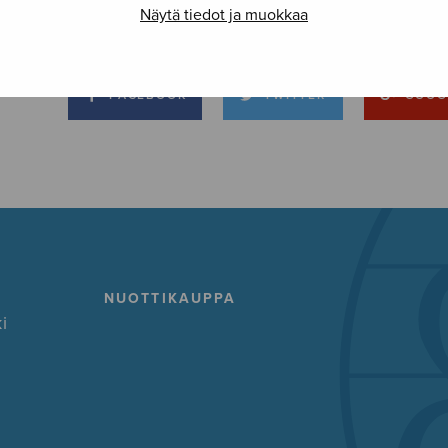
Näytä tiedot ja muokkaa
FACEBOOK
TWITTER
GOOG
NUOTTIKAUPPA
i