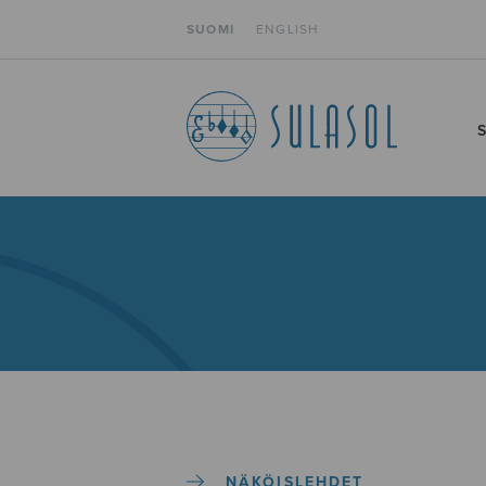
SUOMI
ENGLISH
NÄKÖISLEHDET