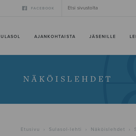
FACEBOOK
SULASOL
AJANKOHTAISTA
JÄSENILLE
LE
NÄKÖISLEHDET
Etusivu
›
Sulasol-lehti
›
Näköislehdet
›