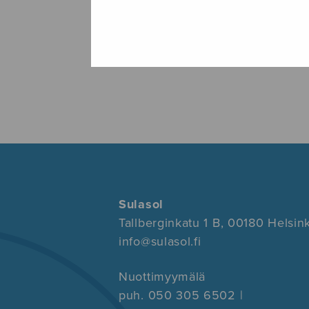
Sulasol
Tallberginkatu 1 B, 00180 Helsink
info@sulasol.fi
Nuottimyymälä
puh. 050 305 6502 |