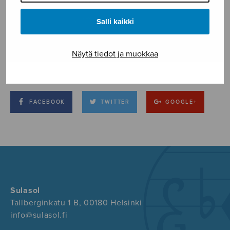
Salli kaikki
Näytä tiedot ja muokkaa
FACEBOOK
TWITTER
GOOGLE+
Sulasol
Tallberginkatu 1 B, 00180 Helsinki
info@sulasol.fi