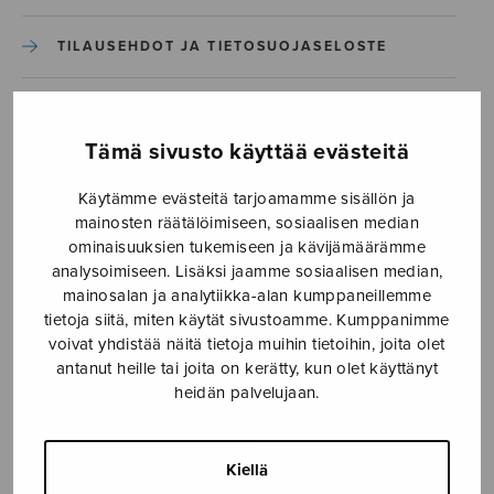
TILAUSEHDOT JA TIETOSUOJASELOSTE
Etusivu
›
Sulasol-lehti
›
Näköislehdet
›
Tämä sivusto käyttää evästeitä
Sulasol 2-26 kansi
Käytämme evästeitä tarjoamamme sisällön ja
Sulasol 2-26 kansi
mainosten räätälöimiseen, sosiaalisen median
ominaisuuksien tukemiseen ja kävijämäärämme
analysoimiseen. Lisäksi jaamme sosiaalisen median,
mainosalan ja analytiikka-alan kumppaneillemme
tietoja siitä, miten käytät sivustoamme. Kumppanimme
voivat yhdistää näitä tietoja muihin tietoihin, joita olet
antanut heille tai joita on kerätty, kun olet käyttänyt
heidän palvelujaan.
Kiellä