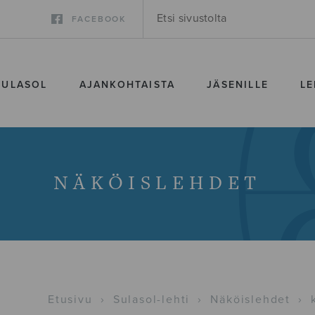
FACEBOOK
SULASOL
AJANKOHTAISTA
JÄSENILLE
LE
NÄKÖISLEHDET
Etusivu
›
Sulasol-lehti
›
Näköislehdet
›