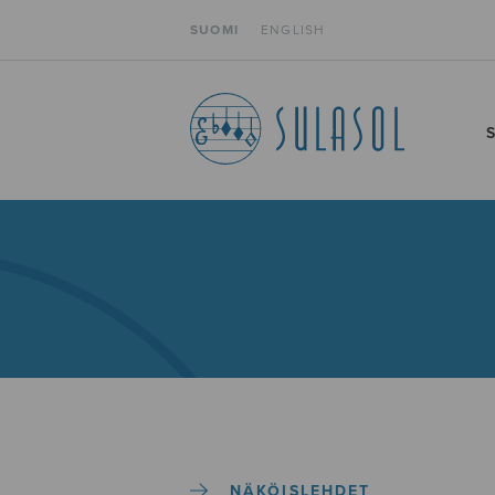
SUOMI
ENGLISH
NÄKÖISLEHDET