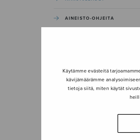
AINEISTO-OHJEITA
TILAUSEHDOT JA
TIETOSUOJASELOSTE
Käytämme evästeitä tarjoamamme s
kävijämäärämme analysoimiseen.
tietoja siitä, miten käytät siv
heil