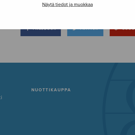
Näytä tiedot ja muokkaa
FACEBOOK
TWITTER
GOOG
NUOTTIKAUPPA
i