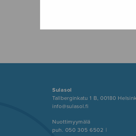
Sulasol
Tallberginkatu 1 B, 00180 Helsink
info@sulasol.fi
Nuottimyymälä
puh. 050 305 6502 |