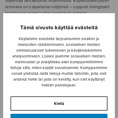
laajentaa Seitakuoron ohjelmistoa. Kilpailusävellysten
teemana on
Lappilaisia elä(i)miä – Lappish being(s)
eli
lappilainen elämä ja/tai lappilaiset eläimet.
Kilpailuehdotuksia otetaan vastaan 31.7.2019 saakka.
Palkintosummina jaetaan yhteensä 5000 €. Kilpailun
Tämä sivusto käyttää evästeitä
järjestämistä tukee Suomen Kulttuurirahasto.
Käytämme evästeitä tarjoamamme sisällön ja
Seitakuoron tavoitteena on kuoron perustamisesta 1961
mainosten räätälöimiseen, sosiaalisen median
lähtien ollut korkeatasoisen kuoromusiikin tuominen
ominaisuuksien tukemiseen ja kävijämäärämme
analysoimiseen. Lisäksi jaamme sosiaalisen median,
Lappiin, maakunnallisesti merkittävien
mainosalan ja analytiikka-alan kumppaneillemme
konserttikokonaisuuksien ja uusien avauksien
tietoja siitä, miten käytät sivustoamme. Kumppanimme
toteuttaminen sekä lappilaisen musiikin laajempi
voivat yhdistää näitä tietoja muihin tietoihin, joita olet
esiintuonti koko valtakunnan alueella. Seitakuoro onkin
antanut heille tai joita on kerätty, kun olet käyttänyt
kantaesittänyt useita lappilaisten säveltäjien teoksia,
heidän palvelujaan.
järjestänyt sävellyskilpailuja, tilannut teoksia suoraan
säveltäjiltä sekä taltioinut lappilaista musiikkia useille
äänitteilleen.
Kiellä
Viime aikoina ei uutta lappilaista tai Lappiin liittyvää