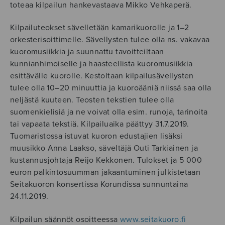
toteaa kilpailun hankevastaava Mikko Vehkaperä.
Kilpailuteokset sävelletään kamarikuorolle ja 1–2
orkesterisoittimelle. Sävellysten tulee olla ns. vakavaa
kuoromusiikkia ja suunnattu tavoitteiltaan
kunnianhimoiselle ja haasteellista kuoromusiikkia
esittävälle kuorolle. Kestoltaan kilpailusävellysten
tulee olla 10–20 minuuttia ja kuoroääniä niissä saa olla
neljästä kuuteen. Teosten tekstien tulee olla
suomenkielisiä ja ne voivat olla esim. runoja, tarinoita
tai vapaata tekstiä. Kilpailuaika päättyy 31.7.2019.
Tuomaristossa istuvat kuoron edustajien lisäksi
muusikko Anna Laakso, säveltäjä Outi Tarkiainen ja
kustannusjohtaja Reijo Kekkonen. Tulokset ja 5 000
euron palkintosuumman jakaantuminen julkistetaan
Seitakuoron konsertissa Korundissa sunnuntaina
24.11.2019.
Kilpailun säännöt osoitteessa
www.seitakuoro.fi