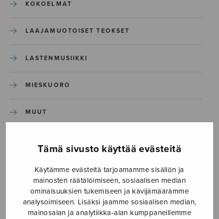
KOKOELMAT
LAAJAMUOTOISET TEOKSET
LASTENMUSIIKKI
MIESKUORO
MUUT
NÄYTTÄMÖTEOKSET
Tämä sivusto käyttää evästeitä
SEKAKUORO
Käytämme evästeitä tarjoamamme sisällön ja
mainosten räätälöimiseen, sosiaalisen median
ominaisuuksien tukemiseen ja kävijämäärämme
SOITINKOULUT JA OPPAAT
analysoimiseen. Lisäksi jaamme sosiaalisen median,
mainosalan ja analytiikka-alan kumppaneillemme