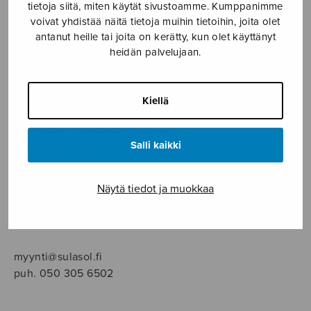
SOITINMUSIIKKI
tietoja siitä, miten käytät sivustoamme. Kumppanimme
voivat yhdistää näitä tietoja muihin tietoihin, joita olet
antanut heille tai joita on kerätty, kun olet käyttänyt
YKSINLAULU
heidän palvelujaan.
YLEINEN
Kiellä
Sulasol nuottikauppa
Salli kaikki
Myymälä avoinna
ma–pe klo 10–16 tai sopimuksen mukaan
Näytä tiedot ja muokkaa
Tallberginkatu 1 B, 1,5 krs.
00180 Helsinki
myynti@sulasol.fi
puh. 050 305 6502