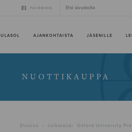
FACEBOOK
SULASOL
AJANKOHTAISTA
JÄSENILLE
LE
NUOTTIKAUPPA
Etusivu
›
Julkaisija
›
Oxford University Pre