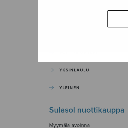
SEKAKUORO
SOITINKOULUT JA OPPAAT
SOITINMUSIIKKI
YKSINLAULU
YLEINEN
Sulasol nuottikauppa
Myymälä avoinna