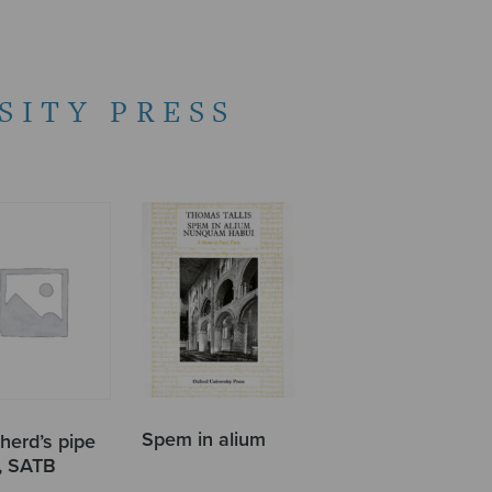
SITY PRESS
Spem in alium
herd’s pipe
l, SATB