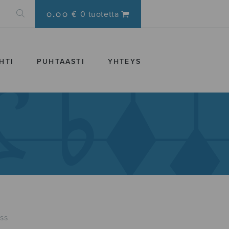
0.00 €
0 tuotetta
HTI
PUHTAASTI
YHTEYS
ss