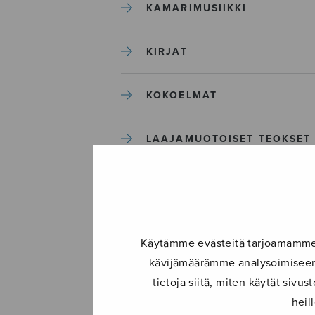
KAMARIMUSIIKKI
KIRJAT
KOKOELMAT
LAAJAMUOTOISET TEOKSET
LASTENMUSIIKKI
MIESKUORO
Käytämme evästeitä tarjoamamme s
kävijämäärämme analysoimiseen.
MUUT
tietoja siitä, miten käytät siv
heil
NÄYTTÄMÖTEOKSET