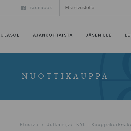
FACEBOOK
SULASOL
AJANKOHTAISTA
JÄSENILLE
LE
NUOTTIKAUPPA
Etusivu
›
Julkaisija
›
KYL - Kauppakorkeak