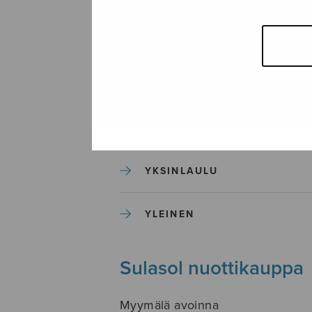
SEKAKUORO
SOITINKOULUT JA OPPAAT
SOITINMUSIIKKI
YKSINLAULU
YLEINEN
Sulasol nuottikauppa
Myymälä avoinna