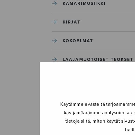
KAMARIMUSIIKKI
KIRJAT
KOKOELMAT
LAAJAMUOTOISET TEOKSET
LASTENMUSIIKKI
MIESKUORO
Käytämme evästeitä tarjoamamme s
kävijämäärämme analysoimiseen.
MUUT
tietoja siitä, miten käytät siv
heil
NÄYTTÄMÖTEOKSET