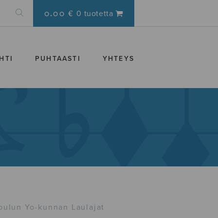
0.00 €
0 tuotetta
HTI
PUHTAASTI
YHTEYS
oulun Yo-kunnan Laulajat