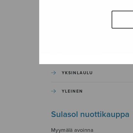
SEKAKUORO
SOITINKOULUT JA OPPAAT
SOITINMUSIIKKI
YKSINLAULU
YLEINEN
Sulasol nuottikauppa
Myymälä avoinna