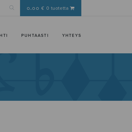
0.00 €
0 tuotetta
HTI
PUHTAASTI
YHTEYS