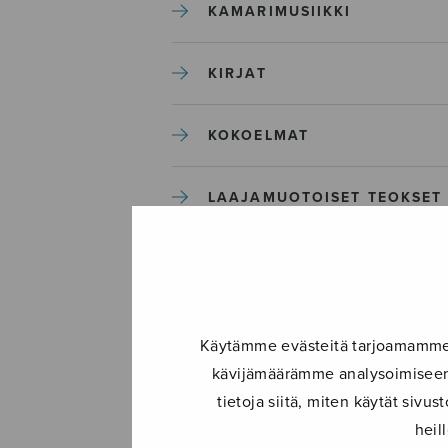
KAMARIMUSIIKKI
KIRJAT
KOKOELMAT
LAAJAMUOTOISET TEOKSET
LASTENMUSIIKKI
MIESKUORO
Käytämme evästeitä tarjoamamme s
kävijämäärämme analysoimiseen.
MUUT
tietoja siitä, miten käytät siv
heil
NÄYTTÄMÖTEOKSET