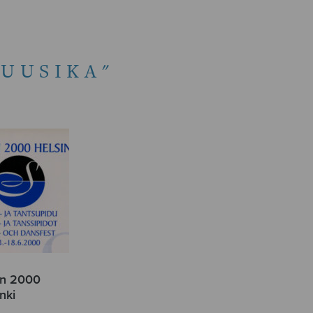
MUUSIKA"
inn 2000
nki