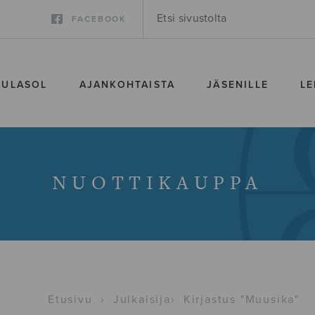
FACEBOOK
SULASOL
AJANKOHTAISTA
JÄSENILLE
LE
NUOTTIKAUPPA
Etusivu
›
Julkaisija
›
Kirjastus "Muusika"