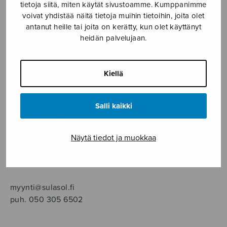
SOITINMUSIIKKI
tietoja siitä, miten käytät sivustoamme. Kumppanimme
voivat yhdistää näitä tietoja muihin tietoihin, joita olet
antanut heille tai joita on kerätty, kun olet käyttänyt
YKSINLAULU
heidän palvelujaan.
YLEINEN
Kiellä
Sulasol nuottikauppa
Salli kaikki
Myymälä avoinna
ma–pe klo 10–16 tai sopimuksen mukaan
Näytä tiedot ja muokkaa
Tallberginkatu 1 B, 1,5 krs.
00180 Helsinki
myynti@sulasol.fi
puh. 050 305 6502