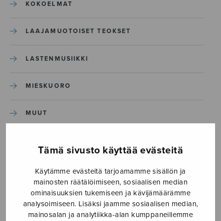
KOKOELMAT
LAAJAMUOTOISET TEOKSET
LASTENMUSIIKKI
MIESKUORO
MUUT
NÄYTTÄMÖTEOKSET
Tämä sivusto käyttää evästeitä
SEKAKUORO
Käytämme evästeitä tarjoamamme sisällön ja
mainosten räätälöimiseen, sosiaalisen median
ominaisuuksien tukemiseen ja kävijämäärämme
SOITINKOULUT JA OPPAAT
analysoimiseen. Lisäksi jaamme sosiaalisen median,
mainosalan ja analytiikka-alan kumppaneillemme