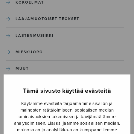
KOKOELMAT
LAAJAMUOTOISET TEOKSET
LASTENMUSIIKKI
MIESKUORO
MUUT
NÄYTTÄMÖTEOKSET
Tämä sivusto käyttää evästeitä
SEKAKUORO
Käytämme evästeitä tarjoamamme sisällön ja
mainosten räätälöimiseen, sosiaalisen median
ominaisuuksien tukemiseen ja kävijämäärämme
SOITINKOULUT JA OPPAAT
analysoimiseen. Lisäksi jaamme sosiaalisen median,
mainosalan ja analytiikka-alan kumppaneillemme