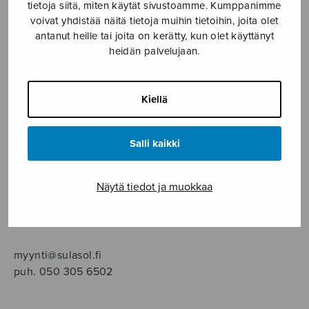
SOITINMUSIIKKI
tietoja siitä, miten käytät sivustoamme. Kumppanimme
voivat yhdistää näitä tietoja muihin tietoihin, joita olet
antanut heille tai joita on kerätty, kun olet käyttänyt
YKSINLAULU
heidän palvelujaan.
YLEINEN
Kiellä
Sulasol nuottikauppa
Salli kaikki
Myymälä avoinna
ma–pe klo 10–16 tai sopimuksen mukaan
Näytä tiedot ja muokkaa
Tallberginkatu 1 B, 1,5 krs.
00180 Helsinki
myynti@sulasol.fi
puh. 050 305 6502