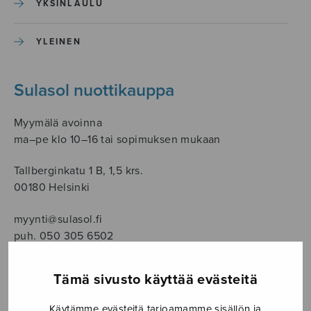
YKSINLAULU
YLEINEN
Sulasol nuottikauppa
Myymälä avoinna
ma–pe klo 10–16 tai sopimuksen mukaan
Tallberginkatu 1 B, 1,5 krs.
00180 Helsinki
myynti@sulasol.fi
puh. 050 305 6502
Tämä sivusto käyttää evästeitä
NÄYTÄ KARTALLA
Käytämme evästeitä tarjoamamme sisällön ja