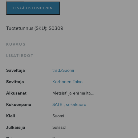
vailla
määrä
LISÄÄ OSTOSKORIIN
Tuotetunnus (SKU):
S0309
KUVAUS
LISÄTIEDOT
Säveltäjä
trad./Suomi
Sovittaja
Korhonen Toivo
Alkusanat
Metsist' ja erämailta...
Kokoonpano
SATB
,
sekakuoro
Kieli
Suomi
Julkaisija
Sulasol