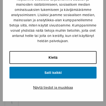
mainosten räätälöimiseen, sosiaalisen median
Etusivu
›
Nuottikauppa
›
Sekakuoro
›
Ystävää
ominaisuuksien tukemiseen ja kävijämäärämme
vailla
analysoimiseen. Lisäksi jaamme sosiaalisen median,
mainosalan ja analytiikka-alan kumppaneillemme
tietoja siitä, miten käytät sivustoamme. Kumppanimme
voivat yhdistää näitä tietoja muihin tietoihin, joita olet
antanut heille tai joita on kerätty, kun olet käyttänyt
heidän palvelujaan.
Kiellä
Ystävää vailla
Salli kaikki
trad./Suomi
3,60
€
Näytä tiedot ja muokkaa
Ystävää