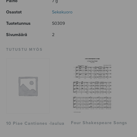
Paino
7 g
Osastot
Sekakuoro
Tuotetunnus
S0309
Sivumäärä
2
TUTUSTU MYÖS
Four Shakespeare Songs
10 Piae Cantiones -laulua